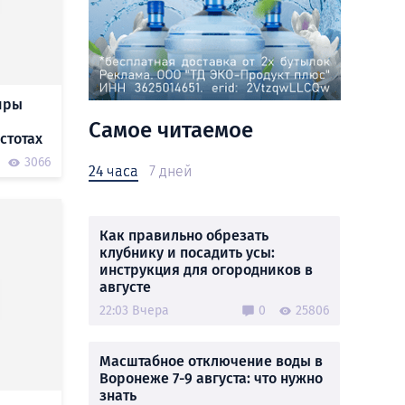
иры
Самое читаемое
стотах
3066
24 часа
7 дней
Как правильно обрезать
клубнику и посадить усы:
инструкция для огородников в
августе
22:03 Вчера
0
25806
Масштабное отключение воды в
Воронеже 7-9 августа: что нужно
знать