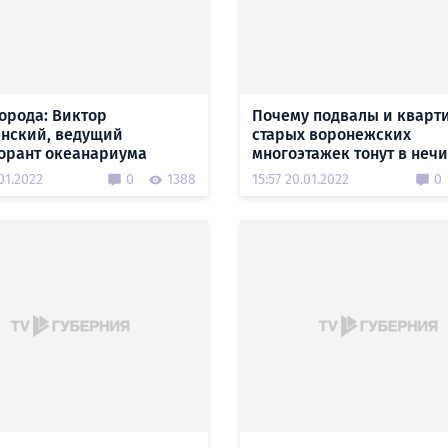
орода: Виктор
Почему подвалы и кварт
нский, ведущий
старых воронежских
орант океанариума
многоэтажек тонут в нечи
01.2022
0
1388
15:57 20.01.2022
0