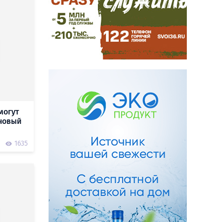
могут
новый
1635