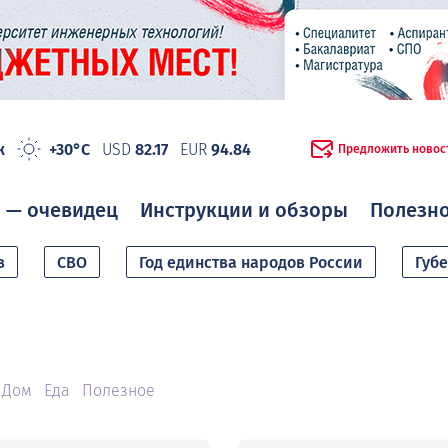
ж
+30°C
USD
82.17
EUR
94.84
Предложить новос
 — очевидец
Инструкции и обзоры
Полезн
в
СВО
Год единства народов России
Губ
Дом
Еда
Полезное