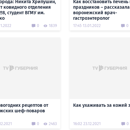
орода: Никита Хрипушин,
Как восстановить печень
т ковидного отделения
праздников – рассказала
8, студент ВГМУ им.
воронежский врач-
ко
гастроэнтеролог
01.2022
0
1839
17:45 13.01.2022
0
овогодних рецептов от
Как ухаживать за кожей 
жских шеф-поваров
12.2021
0
2463
16:02 23.12.2021
0