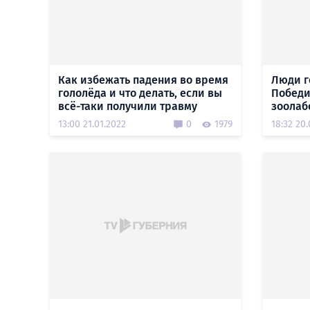
Как избежать падения во время
Люди г
гололёда и что делать, если вы
Победи
всё-таки получили травму
зоолаб
13:00 21.01.2022
0
1979
18:32 20.