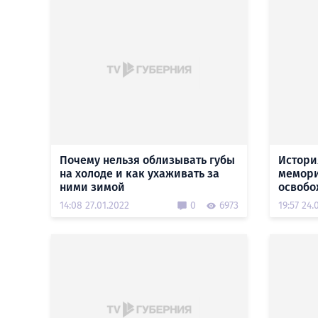
Почему нельзя облизывать губы
Истори
на холоде и как ухаживать за
мемори
ними зимой
освобо
14:08 27.01.2022
0
6973
19:57 24.