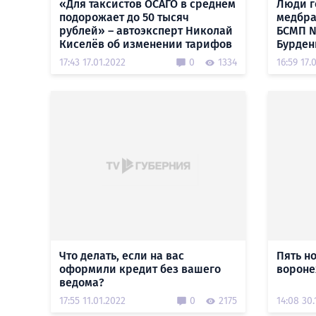
«Для таксистов ОСАГО в среднем
Люди г
подорожает до 50 тысяч
медбра
рублей» – автоэксперт Николай
БСМП №
Киселёв об изменении тарифов
Бурден
17:43 17.01.2022
0
1334
16:59 17.
Что делать, если на вас
Пять н
оформили кредит без вашего
вороне
ведома?
17:55 11.01.2022
0
2175
14:08 30.