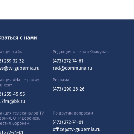
язаться с нами
акция сайта
Редакция газеты «Коммуна»
3) 259-32-32
(473) 272-74-61
ws@tv-gubernia.ru
red@communa.ru
акция «Наше радио
Реклама
ронеж»
(473) 290-26-26
3) 255-45-55
0.7fm@bk.ru
акция телеканалов TV
По другим вопросам
ерния, ОТР Воронеж,
(473) 272-74-61
естия Воронеж
office@tv-gubernia.ru
3) 272-74-61