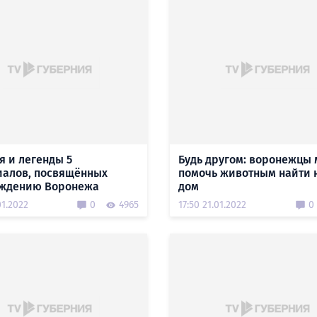
я и легенды 5
Будь другом: воронежцы 
алов, посвящённых
помочь животным найти 
ждению Воронежа
дом
01.2022
0
4965
17:50 21.01.2022
0