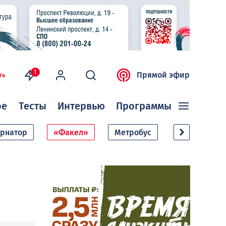
1
Прямой эфир
ть
ое
Тесты
Интервью
Программы
ернатор
«Факел»
Метробус
Дачный сезо