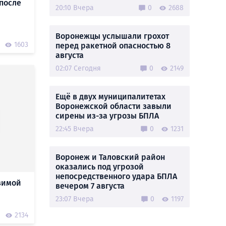
 после
20:10 Вчера
0
2688
Воронежцы услышали грохот
1603
перед ракетной опасностью 8
августа
02:07 Сегодня
0
2149
Ещё в двух муниципалитетах
Воронежской области завыли
сирены из-за угрозы БПЛА
22:45 Вчера
0
1231
Воронеж и Таловский район
оказались под угрозой
непосредственного удара БПЛА
зимой
вечером 7 августа
23:07 Вчера
0
1197
2134