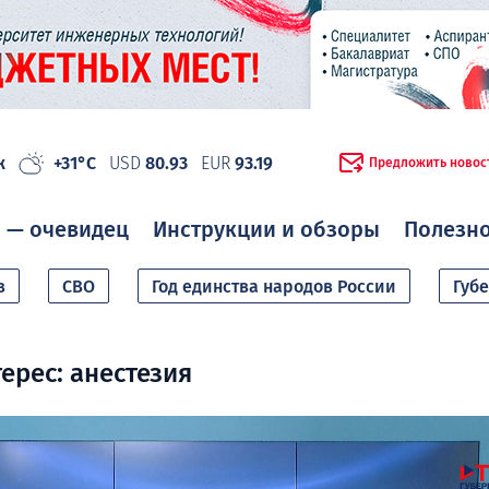
ж
+31°C
USD
80.93
EUR
93.19
Предложить новос
 — очевидец
Инструкции и обзоры
Полезн
в
СВО
Год единства народов России
Губ
ерес: анестезия