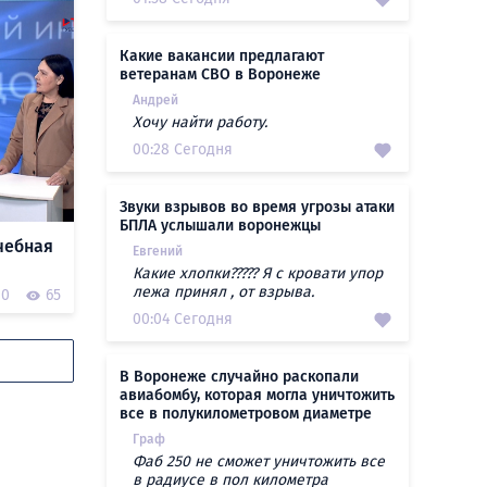
Какие вакансии предлагают
ветеранам СВО в Воронеже
Андрей
Хочу найти работу.
00:28 Сегодня
Звуки взрывов во время угрозы атаки
БПЛА услышали воронежцы
чебная
Евгений
Какие хлопки????? Я с кровати упор
лежа принял , от взрыва.
0
65
00:04 Сегодня
В Воронеже случайно раскопали
авиабомбу, которая могла уничтожить
все в полукилометровом диаметре
Граф
Фаб 250 не сможет уничтожить все
в радиусе в пол километра