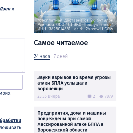
Дзен
и
Самое читаемое
24 часа
7 дней
Звуки взрывов во время угрозы
атаки БПЛА услышали
воронежцы
 моих
23:35 Вчера
2
7879
Предприятия, дома и машины
повреждены при самой
обработки
массированной атаке БПЛА в
слеживать
Воронежской области