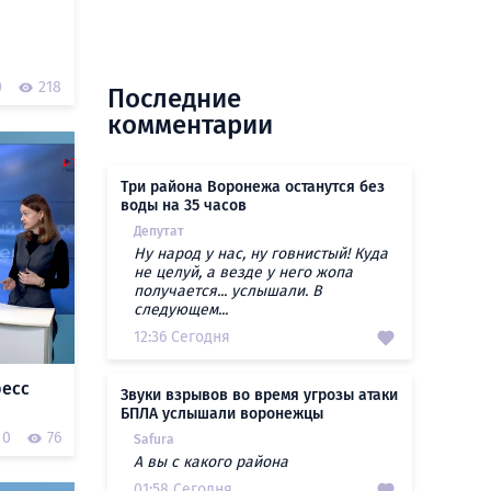
0
218
Последние
комментарии
Три района Воронежа останутся без
воды на 35 часов
Депутат
Ну народ у нас, ну говнистый! Куда
не целуй, а везде у него жопа
получается... услышали. В
следующем...
12:36 Сегодня
ресс
Звуки взрывов во время угрозы атаки
БПЛА услышали воронежцы
0
76
Safura
А вы с какого района
01:58 Сегодня