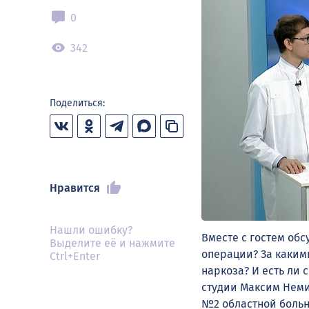
0
342
Поделиться:
Нравится
Нашли ошибку?
Вместе с гостем обс
Выделите её и нажмите
операции? За какими
Ctrl+Enter
наркоза? И есть ли 
студии Максим Нем
№2 областной боль