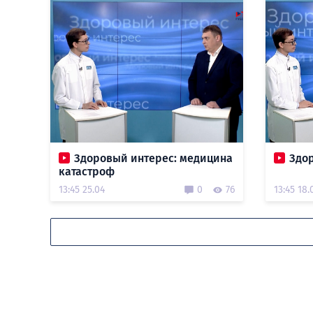
Здоровый интерес: медицина
Здо
катастроф
13:45 25.04
0
76
13:45 18.