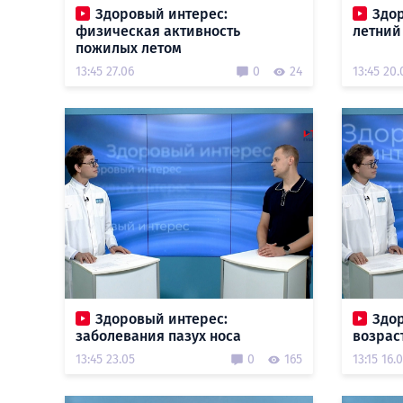
Здоровый интерес:
Здор
физическая активность
летний
пожилых летом
13:45 27.06
0
24
13:45 20.
Здоровый интерес:
Здо
заболевания пазух носа
возрас
13:45 23.05
0
165
13:15 16.