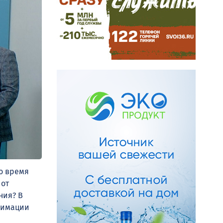
во время
 от
ния? В
нимации