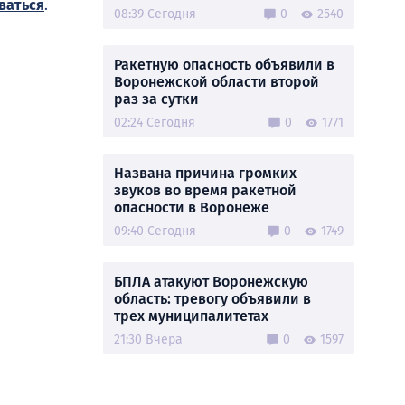
ваться
.
08:39 Сегодня
0
2540
Ракетную опасность объявили в
Воронежской области второй
раз за сутки
02:24 Сегодня
0
1771
Названа причина громких
звуков во время ракетной
опасности в Воронеже
09:40 Сегодня
0
1749
БПЛА атакуют Воронежскую
область: тревогу объявили в
трех муниципалитетах
21:30 Вчера
0
1597