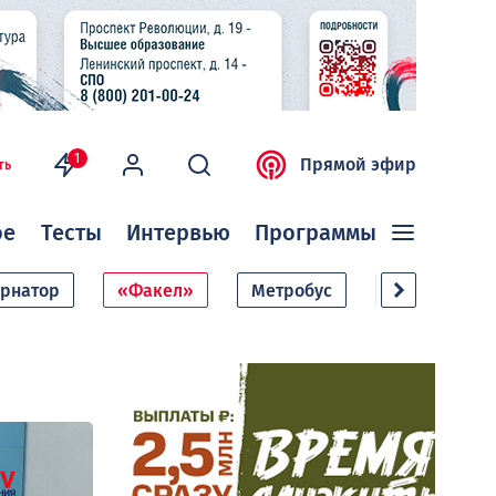
1
Прямой эфир
ть
ое
Тесты
Интервью
Программы
ернатор
«Факел»
Метробус
Дачный сезо