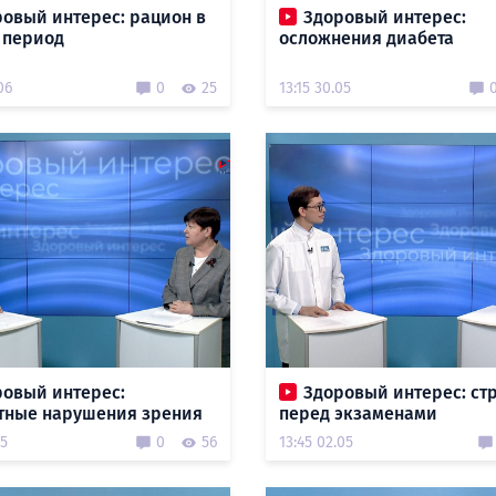
овый интерес: рацион в
Здоровый интерес:
 период
осложнения диабета
06
0
25
13:15 30.05
ровый интерес:
Здоровый интерес: ст
тные нарушения зрения
перед экзаменами
05
0
56
13:45 02.05