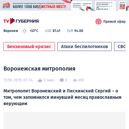
Прямой эфир
Воронеж
+33°C
USD
81.41
EUR
94.06
Бензиновый кризис
Атаки беспилотников
СВО
Воронежская митрополия
13:50 2015-07-14
0 мин
0
692
Митрополит Воронежский и Лискинский Сергий – о
том, чем запомнился минувший месяц православным
верующим