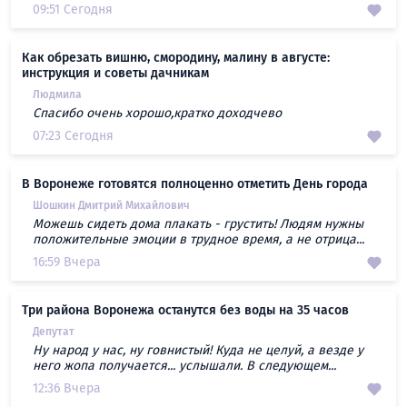
09:51 Сегодня
Как обрезать вишню, смородину, малину в августе:
инструкция и советы дачникам
Людмила
Спасибо очень хорошо,кратко доходчево
07:23 Сегодня
В Воронеже готовятся полноценно отметить День города
Шошкин Дмитрий Михайлович
Можешь сидеть дома плакать - грустить! Людям нужны
положительные эмоции в трудное время, а не отрица...
16:59 Вчера
Три района Воронежа останутся без воды на 35 часов
Депутат
Ну народ у нас, ну говнистый! Куда не целуй, а везде у
него жопа получается... услышали. В следующем...
12:36 Вчера