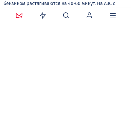
бензином растягиваются на 40-60 минут. На АЗС с
высокими ценами заправиться можно за 5-10 минут.
Александр ХРУПИН
Следите за новостями в наших соцсетях:
Telegram
,
ВКонтакте
,
Одноклассники
,
Дзен
и
Max
.
Нравится
Поделиться:
Ваш адрес email не будет опубликован.
Обязательные
поля помечены
*