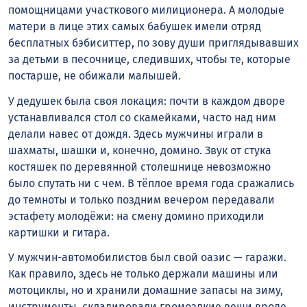
помощницами участкового милиционера. А молодые
матери в лице этих самых бабушек имели отряд
бесплатных бэбиситтер, по зову души приглядывавших
за детьми в песочнице, следивших, чтобы те, которые
постарше, не обижали малышей.
У дедушек была своя локация: почти в каждом дворе
устанавливался стол со скамейками, часто над ним
делали навес от дождя. Здесь мужчины играли в
шахматы, шашки и, конечно, домино. Звук от стука
костяшек по деревянной столешнице невозможно
было спутать ни с чем. В тёплое время года сражались
до темноты и только поздним вечером передавали
эстафету молодёжи: на смену домино приходили
картишки и гитара.
У мужчин-автомобилистов был свой оазис — гаражи.
Как правило, здесь не только держали машины или
мотоциклы, но и хранили домашние запасы на зиму,
инструменты, складировали громоздкие вещи вроде