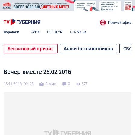
Прямой эфир
Воронеж
+21°C
USD
82.17
EUR
94.84
Бензиновый кризис
Атаки беспилотников
СВО
Вечер вместе 25.02.2016
18:11 2016-02-25
0 мин
0
377