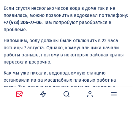
Если спустя несколько часов вода в доме так и не
появилась, можно позвонить в водоканал по телефону:
+7 (473) 206-77-06
. Там попробуют разобраться в
проблеме.
Напомним, воду должны были отключить в 22 часа
пятницы 7 августа. Однако, коммунальщики начали
работы раньше, поэтому в некоторых районах краны
пересохли досрочно.
Как мы уже писали, водоподъёмную станцию
остановили из-за масштабных плановых работ на
сетях. Так, водоканал должен поменять запорную
арматуру большого диаметра на чугунном водоводе в
микрорайоне Подгорное. Параллельно «РВК-Воронеж»
подключал перебуренные скважины, ремонтировал
оборудование на водоподъёмных станциях и чистил
приёмные отделения КНС.