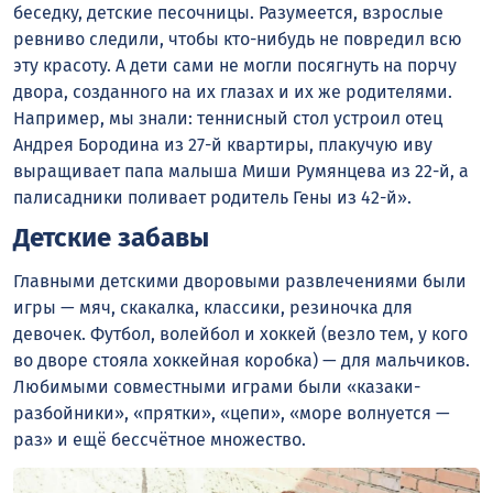
беседку, детские песочницы. Разумеется, взрослые
ревниво следили, чтобы кто-нибудь не повредил всю
эту красоту. А дети сами не могли посягнуть на порчу
двора, созданного на их глазах и их же родителями.
Например, мы знали: теннисный стол устроил отец
Андрея Бородина из 27-й квартиры, плакучую иву
выращивает папа малыша Миши Румянцева из 22-й, а
палисадники поливает родитель Гены из 42-й».
Детские забавы
Главными детскими дворовыми развлечениями были
игры — мяч, скакалка, классики, резиночка для
девочек. Футбол, волейбол и хоккей (везло тем, у кого
во дворе стояла хоккейная коробка) — для мальчиков.
Любимыми совместными играми были «казаки-
разбойники», «прятки», «цепи», «море волнуется —
раз» и ещё бессчётное множество.