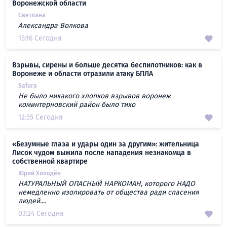
Воронежской области
Светлана
Александра Волкова
15:16 Сегодня
Взрывы, сирены и больше десятка беспилотников: как в
Воронеже и области отразили атаку БПЛА
Safura
Не было никакого хлопков взрывов воронеж
коминтерновский район было тихо
12:55 Сегодня
«Безумные глаза и удары один за другим»: жительница
Лисок чудом выжила после нападения незнакомца в
собственной квартире
Юрий Холодён
НАТУРАЛЬНЫЙ ОПАСНЫЙ НАРКОМАН, которого НАДО
немедленно изолировать от общества ради спасения
людей....
03:24 Сегодня