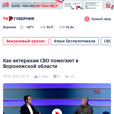
Прямой эфир
Воронеж
+30°C
USD
82.17
EUR
94.84
Бензиновый кризис
Атаки беспилотников
СВО
Как ветеранам СВО помогают в
Воронежской области
19:30 2025-06-27
0 мин
0
231