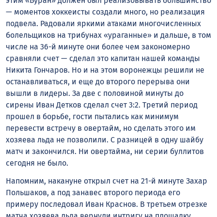
этим «Буран» должен был реализовывать большинство
— моментов хоккеисты создали много, но реализация
подвела. Радовали яркими атаками многочисленных
болельщиков на трибунах «ураганные» и дальше, в том
числе на 36-й минуте они более чем закономерно
сравняли счет — сделал это капитан нашей команды
Никита Гончаров. Но и на этом воронежцы решили не
останавливаться, и еще до второго перерыва они
вышли в лидеры. За две с половиной минуты до
сирены Иван Детков сделал счет 3:2. Третий период
прошел в борьбе, гости пытались как минимум
перевести встречу в овертайм, но сделать этого им
хозяева льда не позволили. С разницей в одну шайбу
матч и закончился. Ни овертайма, ни серии буллитов
сегодня не было.
Напомним, накануне открыл счет на 21-й минуте Захар
Польшаков, а под занавес второго периода его
примеру последовал Иван Краснов. В третьем отрезке
матча хозяева льда вернули интригу на площадку.