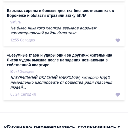
Взрывы, сирены и больше десятка беспилотников: как в
Воронеже и области отразили атаку БПЛА
Safura
Не было никакого хлопков взрывов воронеж
коминтерновский район было тихо
12:55 Сегодня
«Безумные глаза и удары один за другим»: жительница
Лисок чудом выжила после нападения незнакомца в
собственной квартире
Юрий Холодён
НАТУРАЛЬНЫЙ ОПАСНЫЙ НАРКОМАН, которого НАДО
немедленно изолировать от общества ради спасения
людей....
03:24 Сегодня
«Буханка» перевернулась, столкнувшись с