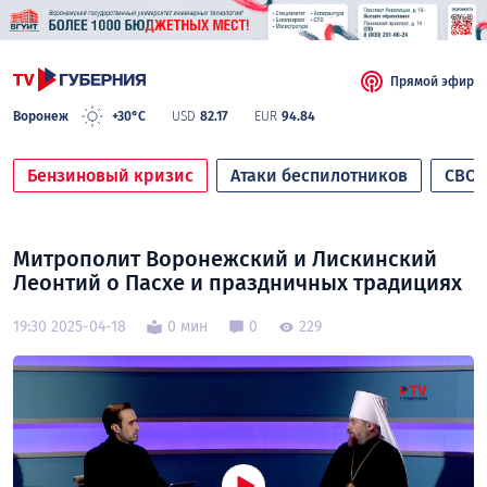
Прямой эфир
Воронеж
+30°C
USD
82.17
EUR
94.84
Бензиновый кризис
Атаки беспилотников
СВО
Митрополит Воронежский и Лискинский
Леонтий о Пасхе и праздничных традициях
19:30 2025-04-18
0 мин
0
229