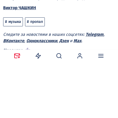
Виктор ЧАШКИН
музыка
пропал
Следите за новостями в наших соцсетях:
Telegram
,
ВКонтакте
,
Одноклассники
,
Дзен
и
Max
.
Нравится
Поделиться:
Ваш адрес email не будет опубликован.
Обязательные
поля помечены
*