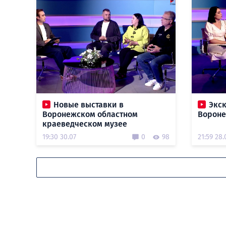
Новые выставки в
Экс
Воронежском областном
Ворон
краеведческом музее
19:30 30.07
0
98
21:59 28.