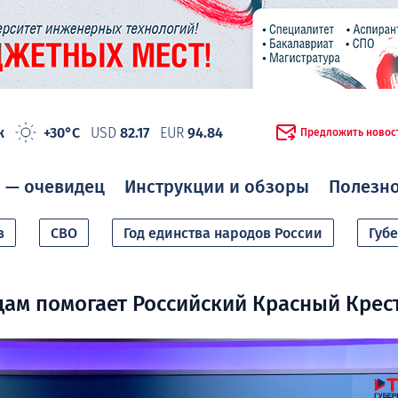
ж
+30°C
USD
82.17
EUR
94.84
Предложить новос
 — очевидец
Инструкции и обзоры
Полезн
в
СВО
Год единства народов России
Губ
ам помогает Российский Красный Крес