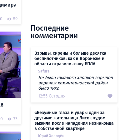
димира
0
89
Последние
комментарии
Взрывы, сирены и больше десятка
беспилотников: как в Воронеже и
области отразили атаку БПЛА
Safura
Не было никакого хлопков взрывов
воронеж коминтерновский район
было тихо
12:55 Сегодня
26
«Безумные глаза и удары один за
другим»: жительница Лисок чудом
0
33
выжила после нападения незнакомца
в собственной квартире
Юрий Холодён