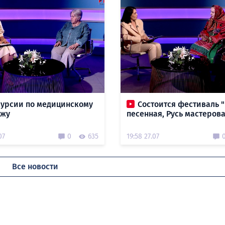
курсии по медицинскому
Состоится фестиваль "
ежу
песенная, Русь мастеров
07
0
635
19:58 27.07
Все новости