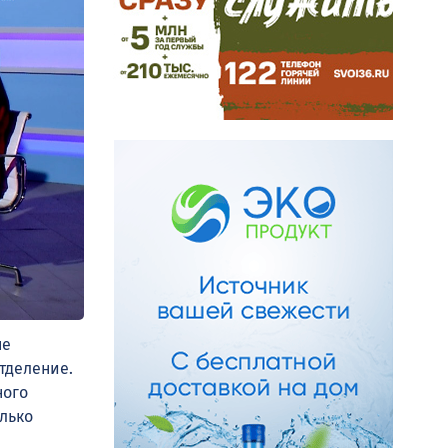
не
тделение.
ного
олько