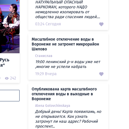
НАТУРАЛЬНЫЙ ОПАСНЫЙ
НАРКОМАН, которого НАДО
немедленно изолировать от
общества ради спасения людей....
03:24 Сегодня
Масштабное отключение воды в
Воронеже не затронет микрорайон
Шилово
Станислав
Русь
19:00 ленинский р-н воды уже нет
ая"
,многие не успели набрать
19:29 Вчера
0
242
Опубликована карта масштабного
отключения воды в выходные в
Воронеже
Alena Golovchinskaya
Добрый день! Карта появиламь, но
не открывается. Как узнать
затронут ли наш адрес? Рабочий
проспект...