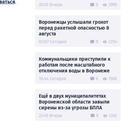
ваться
.
20:10 Вчера
0
2995
Воронежцы услышали грохот
перед ракетной опасностью 8
августа
02:07 Сегодня
0
2254
Коммунальщики приступили к
работам после масштабного
отключения воды в Воронеже
10:44 Сегодня
0
1560
Ещё в двух муниципалитетах
Воронежской области завыли
сирены из-за угрозы БПЛА
22:45 Вчера
0
1262