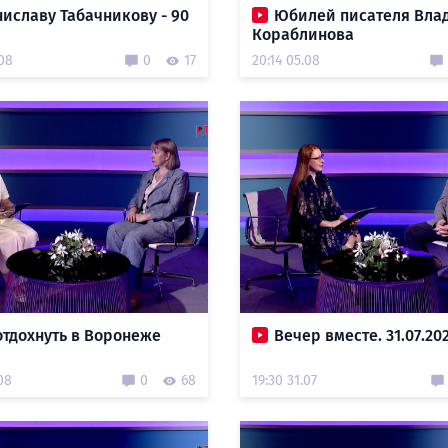
иславу Табачникову - 90
Юбилей писателя Вла
Кораблинова
.08
0
17
20:14 05.08
отдохнуть в Воронеже
Вечер вместе. 31.07.20
08
0
68
19:30 31.07