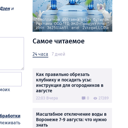
Дзен
и
Самое читаемое
24 часа
7 дней
Как правильно обрезать
клубнику и посадить усы:
инструкция для огородников в
 моих
августе
22:03 Вчера
0
27289
Масштабное отключение воды в
обработки
Воронеже 7-9 августа: что нужно
слеживать
знать