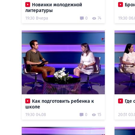
Новинки молодежной
Брон
литературы
19:30 Вчера
0
74
19:30 06
Как подготовить ребенка к
Где 
школе
19:30 04.08
0
15
20:51 03.