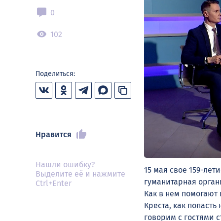
0
102
Поделиться:
Нравится
Нашли ошибку?
15 мая свое 159-лет
Выделите её и нажмите
гуманитарная орган
Ctrl+Enter
Как в нем помогают 
Креста, как попасть
говорим с гостями с