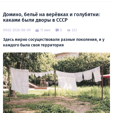
Домино, бельё на верёвках и голубятни:
каками были дворы в СССР
09:02 2026-08-09
11 мин
0
323
Здесь мирно сосуществовали разные поколения, и у
каждого была своя территория