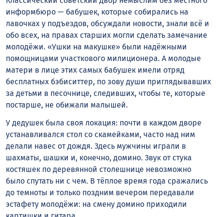
Классический советский двор немыслим без местного
информбюро — бабушек, которые собирались на
лавочках у подъездов, обсуждали новости, знали всё и
обо всех, на правах старших могли сделать замечание
молодёжи. «Ушки на макушке» были надёжными
помощницами участкового милиционера. А молодые
матери в лице этих самых бабушек имели отряд
бесплатных бэбиситтер, по зову души приглядывавших
за детьми в песочнице, следивших, чтобы те, которые
постарше, не обижали малышей.
У дедушек была своя локация: почти в каждом дворе
устанавливался стол со скамейками, часто над ним
делали навес от дождя. Здесь мужчины играли в
шахматы, шашки и, конечно, домино. Звук от стука
костяшек по деревянной столешнице невозможно
было спутать ни с чем. В тёплое время года сражались
до темноты и только поздним вечером передавали
эстафету молодёжи: на смену домино приходили
картишки и гитара.