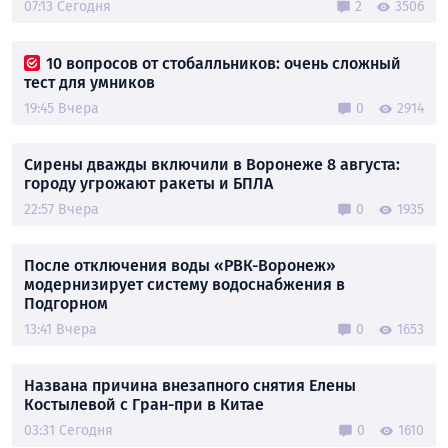
07:13 Сегодня
2
3506
10 вопросов от стобалльников: очень сложный
тест для умников
19:45 Вчера
0
2914
Сирены дважды включили в Воронеже 8 августа:
городу угрожают ракеты и БПЛА
22:57 Вчера
0
1935
После отключения воды «РВК-Воронеж»
модернизирует систему водоснабжения в
Подгорном
13:41 Вчера
0
1653
Названа причина внезапного снятия Елены
Костылевой с Гран-при в Китае
03:31 Сегодня
0
1610