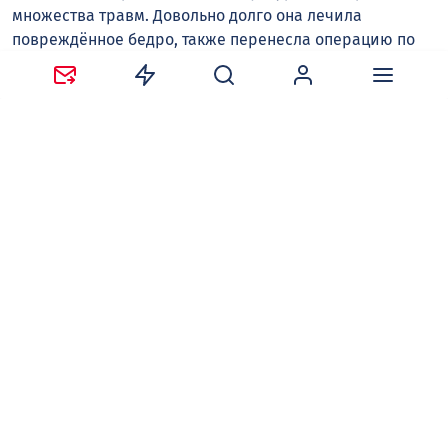
множества травм. Довольно долго она лечила
повреждённое бедро, также перенесла операцию по
удалению бородавки на ступне.
При этом после контрольных прокатов неделю назад
Елена Костылева говорила, что чувствует себя
здоровой и уверенной. Она полноценно готовила себя
к началу соревновательного сезона именно в Китае.
Напомним, в середине июля ученица Евгения
Плющенко получила
нейтральный статус
. Она может
выступать на международных соревнованиях, но без
флага и гимна.
У Елены Костылевой остаются шансы на попадание на
юниорский чемпионат мира. Например, в сентябре
будет сразу четыре этапа Гран-при в Таиланде, Турции,
Грузии и Словении. Напомним, спортсменка из
Воронежской области является двухкратной
чемпионкой России среди юниоров (2025-2026).