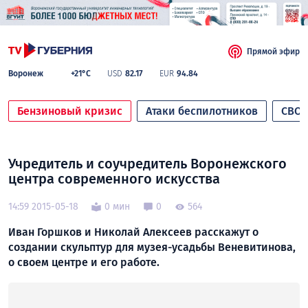
Прямой эфир
Воронеж
+21°C
USD
82.17
EUR
94.84
Бензиновый кризис
Атаки беспилотников
СВО
Учредитель и соучредитель Воронежского
центра современного искусства
14:59 2015-05-18
0 мин
0
564
Иван Горшков и Николай Алексеев расскажут о
создании скульптур для музея-усадьбы Веневитинова,
о своем центре и его работе.