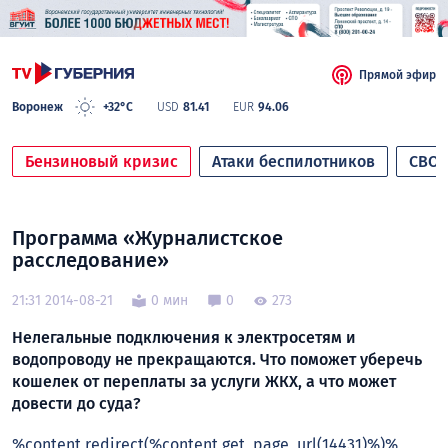
Прямой эфир
Воронеж
+32°C
USD
81.41
EUR
94.06
Бензиновый кризис
Атаки беспилотников
СВО
Программа «Журналистское
расследование»
21:31 2014-08-21
0 мин
0
273
Нелегальные подключения к электросетям и
водопроводу не прекращаются. Что поможет уберечь
кошелек от переплаты за услуги ЖКХ, а что может
довести до суда?
%content redirect(%content get_page_url(14431)%)%