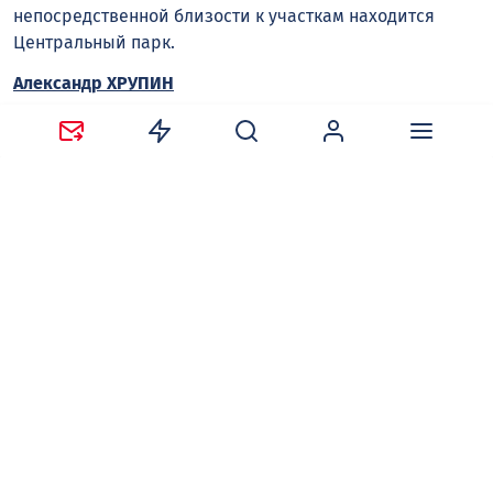
непосредственной близости к участкам находится
Центральный парк.
Александр ХРУПИН
Следите за новостями в наших соцсетях:
Telegram
,
ВКонтакте
,
Одноклассники
,
Дзен
и
Max
.
Нравится
Поделиться:
Ваш адрес email не будет опубликован.
Обязательные
поля помечены
*