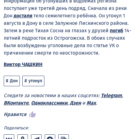
Информация об утонувших в водоёмах региона
поступает уже третий день подряд. Сначала из реки
Дон
достали
тело семилетнего ребёнка. Он утонул 1
августа в Дону в селе Залужное Лискинского района.
Затем в реке Тихая Сосна на глазах у друзей
погиб
14-
летний подросток из Острогожска. В обоих случаях
были возбуждены уголовные дела по статье УК о
причинении смерти по неосторожности.
Виктор ЧАШКИН
Дон
утонул
Следите за новостями в наших соцсетях:
Telegram
,
ВКонтакте
,
Одноклассники
,
Дзен
и
Max
.
Нравится
Поделиться: