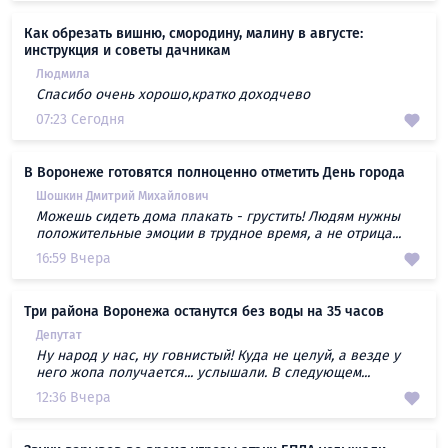
Как обрезать вишню, смородину, малину в августе:
инструкция и советы дачникам
Людмила
Спасибо очень хорошо,кратко доходчево
07:23 Сегодня
В Воронеже готовятся полноценно отметить День города
Шошкин Дмитрий Михайлович
Можешь сидеть дома плакать - грустить! Людям нужны
положительные эмоции в трудное время, а не отрица...
16:59 Вчера
Три района Воронежа останутся без воды на 35 часов
Депутат
Ну народ у нас, ну говнистый! Куда не целуй, а везде у
него жопа получается... услышали. В следующем...
12:36 Вчера