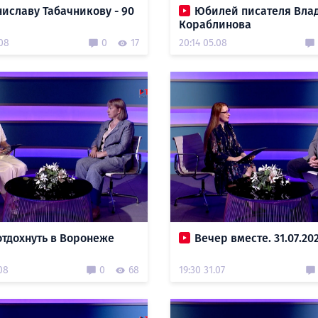
иславу Табачникову - 90
Юбилей писателя Вла
Кораблинова
.08
0
17
20:14 05.08
отдохнуть в Воронеже
Вечер вместе. 31.07.20
08
0
68
19:30 31.07