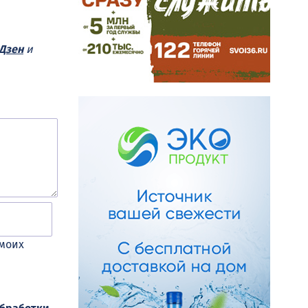
Дзен
и
 моих