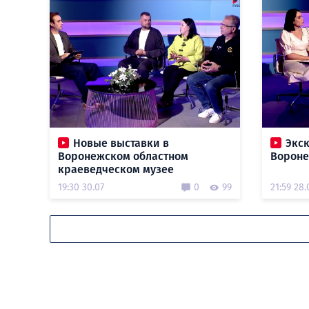
Новые выставки в
Экс
Воронежском областном
Ворон
краеведческом музее
19:30 30.07
0
99
21:59 28.