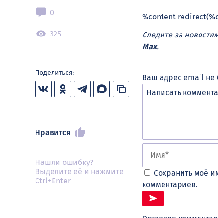
0
%content redirect(%
325
Следите за новостя
Max
.
Поделиться:
Ваш адрес email не 
Нравится
Нашли ошибку?
Выделите её и нажмите
Сохранить моё им
Ctrl+Enter
комментариев.