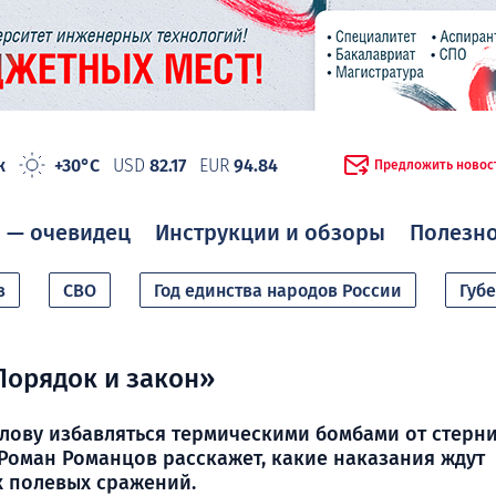
ж
+30°C
USD
82.17
EUR
94.84
Предложить новос
 — очевидец
Инструкции и обзоры
Полезн
в
СВО
Год единства народов России
Губ
орядок и закон»
лову избавляться термическими бомбами от стерни
Роман Романцов расскажет, какие наказания ждут
х полевых сражений.