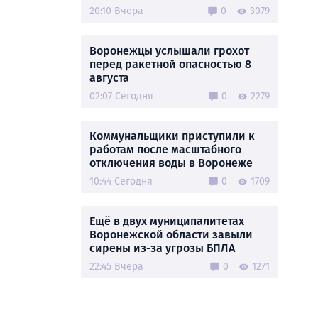
20:10 Вчера
0
3079
Воронежцы услышали грохот
перед ракетной опасностью 8
августа
02:07 Сегодня
0
2279
Коммунальщики приступили к
работам после масштабного
отключения воды в Воронеже
10:44 Сегодня
0
1709
Ещё в двух муниципалитетах
Воронежской области завыли
сирены из-за угрозы БПЛА
22:45 Вчера
0
1271