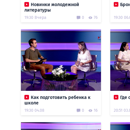
Новинки молодежной
Брон
литературы
19:30 Вчера
0
76
19:30 06
Как подготовить ребенка к
Где 
школе
19:30 04.08
0
16
20:51 03.