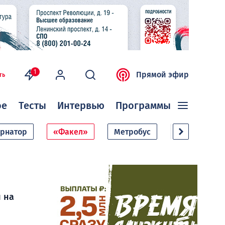
1
Прямой эфир
ть
ое
Тесты
Интервью
Программы
ернатор
«Факел»
Метробус
Дачный сезо
 на