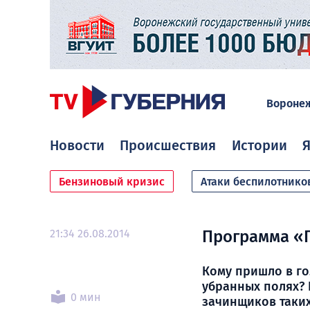
Вороне
Новости
Происшествия
Истории
Я
Бензиновый кризис
Атаки беспилотнико
21:34 26.08.2014
Программа «П
Кому пришло в го
убранных полях? 
0 мин
зачинщиков таки