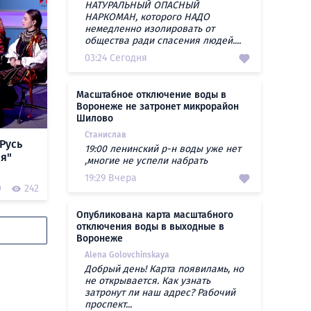
НАТУРАЛЬНЫЙ ОПАСНЫЙ
НАРКОМАН, которого НАДО
немедленно изолировать от
общества ради спасения людей....
03:24 Сегодня
Масштабное отключение воды в
Воронеже не затронет микрорайон
Шилово
Станислав
Русь
19:00 ленинский р-н воды уже нет
ая"
,многие не успели набрать
19:29 Вчера
0
242
Опубликована карта масштабного
отключения воды в выходные в
Воронеже
Alena Golovchinskaya
Добрый день! Карта появиламь, но
не открывается. Как узнать
затронут ли наш адрес? Рабочий
проспект...