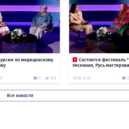
курсии по медицинскому
Состоится фестиваль "
ежу
песенная, Русь мастеров
07
0
635
19:58 27.07
Все новости