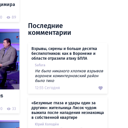
димира
0
89
Последние
комментарии
Взрывы, сирены и больше десятка
беспилотников: как в Воронеже и
области отразили атаку БПЛА
Safura
Не было никакого хлопков взрывов
воронеж коминтерновский район
было тихо
12:55 Сегодня
26
«Безумные глаза и удары один за
другим»: жительница Лисок чудом
0
33
выжила после нападения незнакомца
в собственной квартире
Юрий Холодён