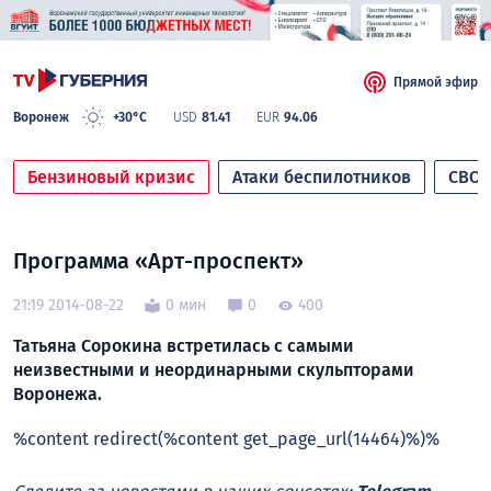
Прямой эфир
Воронеж
+30°C
USD
81.41
EUR
94.06
Бензиновый кризис
Атаки беспилотников
СВО
Программа «Арт-проспект»
21:19 2014-08-22
0 мин
0
400
Татьяна Сорокина встретилась с самыми
неизвестными и неординарными скульпторами
Воронежа.
%content redirect(%content get_page_url(14464)%)%