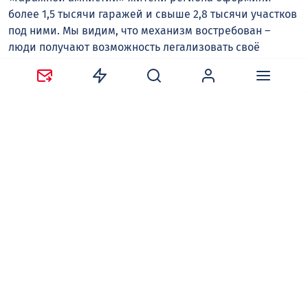
более 1,5 тысячи гаражей и свыше 2,8 тысячи участков
под ними. Мы видим, что механизм востребован –
люди получают возможность легализовать своё
имущество и в дальнейшем законно им
распоряжаться. Активнее всего процедурой
пользуются в Калачеевском и Россошанском районах.
Будем продолжать разъяснительную работу, чтобы как
можно больше граждан могли воспользоваться этим
правом».
4 августа 2026 года Президент России Владимир Путин
подписал закон, который продлевает «гаражную
амнистию» на пять лет – до сентября 2031 года,
соответствующий документ размещен на сайте
официального опубликования правовых актов. Ранее
срок её действия истекал 1 сентября 2026 года.
Руководитель фракции «Единой России» в
Воронежской областной Думе Виктор Логвинов