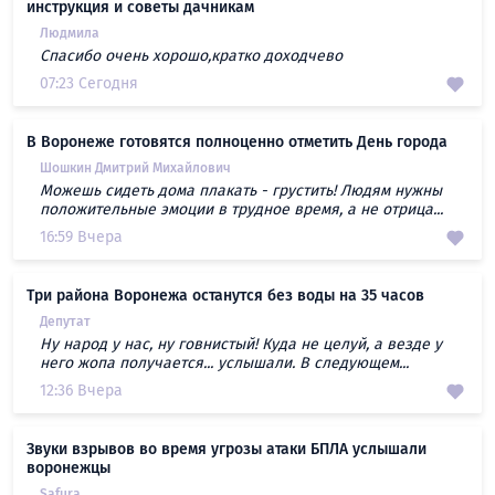
инструкция и советы дачникам
Людмила
Спасибо очень хорошо,кратко доходчево
07:23 Сегодня
В Воронеже готовятся полноценно отметить День города
Шошкин Дмитрий Михайлович
Можешь сидеть дома плакать - грустить! Людям нужны
положительные эмоции в трудное время, а не отрица...
16:59 Вчера
Три района Воронежа останутся без воды на 35 часов
Депутат
Ну народ у нас, ну говнистый! Куда не целуй, а везде у
него жопа получается... услышали. В следующем...
12:36 Вчера
Звуки взрывов во время угрозы атаки БПЛА услышали
воронежцы
Safura