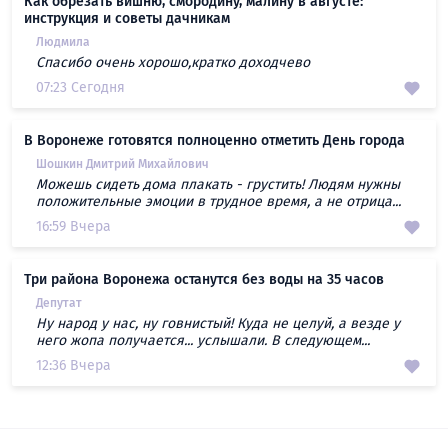
Как обрезать вишню, смородину, малину в августе:
инструкция и советы дачникам
Людмила
Спасибо очень хорошо,кратко доходчево
07:23 Сегодня
В Воронеже готовятся полноценно отметить День города
Шошкин Дмитрий Михайлович
Можешь сидеть дома плакать - грустить! Людям нужны
положительные эмоции в трудное время, а не отрица...
16:59 Вчера
Три района Воронежа останутся без воды на 35 часов
Депутат
Ну народ у нас, ну говнистый! Куда не целуй, а везде у
него жопа получается... услышали. В следующем...
12:36 Вчера