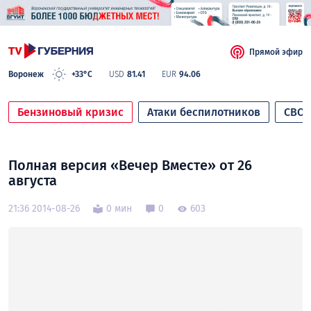
Прямой эфир
Воронеж
+33°C
USD
81.41
EUR
94.06
Бензиновый кризис
Атаки беспилотников
СВО
Полная версия «Вечер Вместе» от 26
августа
21:36 2014-08-26
0 мин
0
603