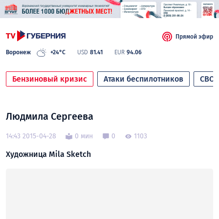
Прямой эфир
Воронеж
+24°C
USD
81.41
EUR
94.06
Бензиновый кризис
Атаки беспилотников
СВО
Людмила Сергеева
14:43 2015-04-28
0 мин
0
1103
Художница Mila Sketch