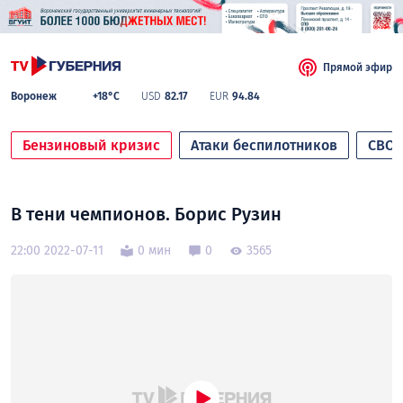
Прямой эфир
Воронеж
+18°C
USD
82.17
EUR
94.84
Бензиновый кризис
Атаки беспилотников
СВО
В тени чемпионов. Борис Рузин
22:00 2022-07-11
0 мин
0
3565