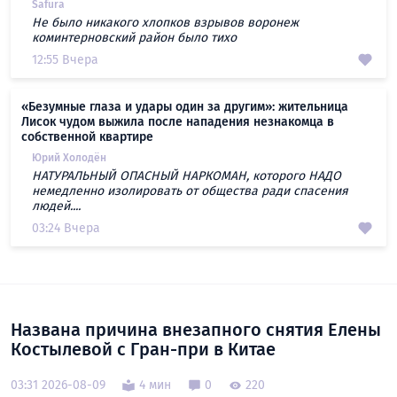
Safura
Не было никакого хлопков взрывов воронеж
коминтерновский район было тихо
12:55 Вчера
«Безумные глаза и удары один за другим»: жительница
Лисок чудом выжила после нападения незнакомца в
собственной квартире
Юрий Холодён
НАТУРАЛЬНЫЙ ОПАСНЫЙ НАРКОМАН, которого НАДО
немедленно изолировать от общества ради спасения
людей....
03:24 Вчера
Названа причина внезапного снятия Елены
Костылевой с Гран-при в Китае
03:31 2026-08-09
4 мин
0
220