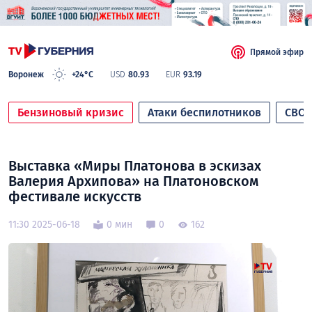
Прямой эфир
Воронеж
+24°C
USD
80.93
EUR
93.19
Бензиновый кризис
Атаки беспилотников
СВО
Выставка «Миры Платонова в эскизах
Валерия Архипова» на Платоновском
фестивале искусств
11:30 2025-06-18
0 мин
0
162