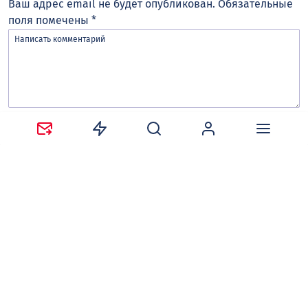
Ваш адрес email не будет опубликован.
Обязательные
поля помечены
*
Сохранить моё имя, email и адрес сайта в этом
браузере для последующих моих комментариев.
Оставляя комментарий, вы соглашаетесь с
политикой
конфиденциальности и обработки персональных
данных
и
правилами общения
на сайте tv-gubernia.ru.
Чтобы отслеживать ответы и реакции пользователей
на ваши комментарии, необходимо
авторизоваться
.