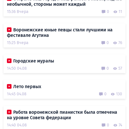
необычной, стороны может каждый
15:36 Вчера
0
11
Воронежские юные певцы стали лучшими на
фестивале Агутина
15:25 Вчера
0
76
Городские муралы
14:50 04.08
0
57
Лето первых
14:45 04.08
0
130
Работа воронежской пианистки была отмечена
на уровне Совета федерации
14:40 04.08
0
74