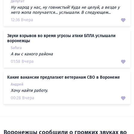
Депутат
Ну народ у нас, ну говнистый! Куда не целуй, а везде у
него жопа получается... услышали. В следующем...
12:36 Вчера
Звуки взрывов во время угрозы атаки БПЛА услышали
воронежцы
Safura
А вы с какого района
01:58 Вчера
Какие вакансии предлагают ветеранам СВО в Воронеже
Андрей
Хочу найти работу.
00:28 Вчера
Воронежцы сообщили о громких звуках во