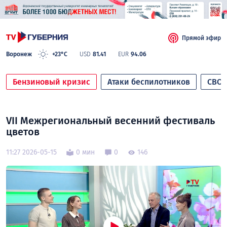
Прямой эфир
Воронеж
+23°C
USD
81.41
EUR
94.06
Бензиновый кризис
Атаки беспилотников
СВО
VII Межрегиональный весенний фестиваль
цветов
11:27 2026-05-15
0 мин
0
146