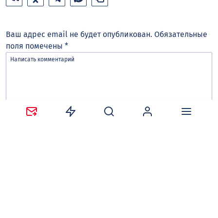
Ваш адрес email не будет опубликован.
Обязательные
поля помечены
*
Сохранить моё имя, email и адрес сайта в этом
браузере для последующих моих комментариев.
Оставляя комментарий, вы соглашаетесь с
политикой
конфиденциальности и обработки персональных
данных
и
правилами общения
на сайте tv-gubernia.ru.