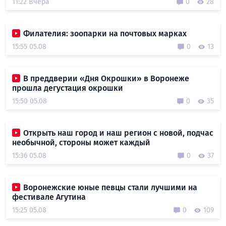
11:22 Вчера
0
28
Филателия: зоопарки на почтовых марках
15:55 05.08
0
13
В преддверии «Дня Окрошки» в Воронеже
прошла дегустация окрошки
15:50 05.08
0
35
Открыть наш город и наш регион с новой, подчас
необычной, стороны может каждый
15:36 05.08
0
37
Воронежские юные певцы стали лучшими на
фестивале Агутина
15:25 05.08
0
109