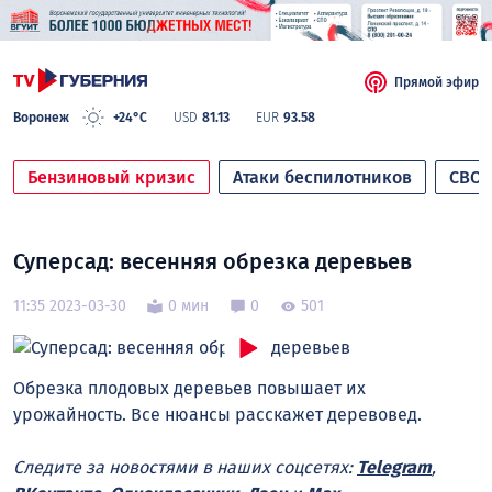
Прямой эфир
Воронеж
+24°C
USD
81.13
EUR
93.58
Бензиновый кризис
Атаки беспилотников
СВО
Суперсад: весенняя обрезка деревьев
11:35 2023-03-30
0 мин
0
501
Обрезка плодовых деревьев повышает их
урожайность. Все нюансы расскажет деревовед.
Следите за новостями в наших соцсетях:
Telegram
,