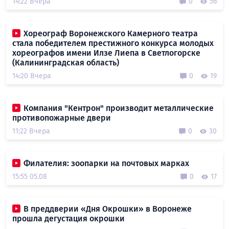
14:22 Вчера
0
56
Хореограф Воронежского Камерного театра
стала победителем престижного конкурса молодых
хореографов имени Илзе Лиепа в Светлогорске
(Калининградская область)
14:20 Вчера
0
19
Компания "Кентрон" производит металлические
противопожарные двери
11:22 Вчера
0
30
Филателия: зоопарки на почтовых марках
15:55 05.08
0
17
В преддверии «Дня Окрошки» в Воронеже
прошла дегустация окрошки