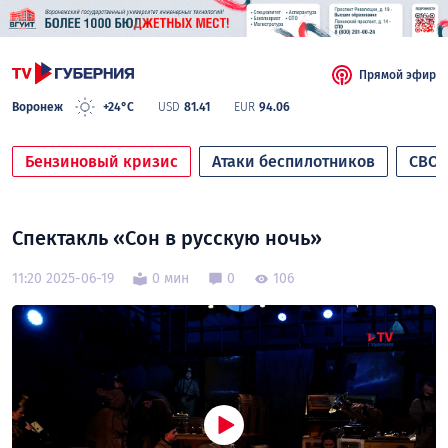
Прямой эфир
Воронеж
+24°C
USD
81.41
EUR
94.06
Бензиновый кризис
Атаки беспилотников
СВО
Спектакль «Сон в русскую ночь»
11:20 2025-06-19
0 мин
0
106