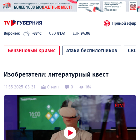
Прямой эфир
Воронеж
+33°C
USD
81.41
EUR
94.06
Бензиновый кризис
Атаки беспилотников
СВО
Изобретатели: литературный квест
11:35 2025-03-31
0 мин
0
164