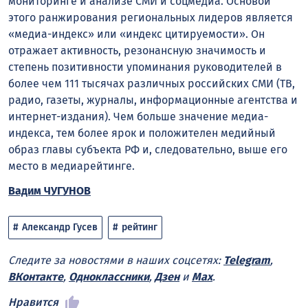
мониторинге и анализе СМИ и соцмедиа. Основой
этого ранжирования региональных лидеров является
«медиа-индекс» или «индекс цитируемости». Он
отражает активность, резонансную значимость и
степень позитивности упоминания руководителей в
более чем 111 тысячах различных российских СМИ (ТВ,
радио, газеты, журналы, информационные агентства и
интернет-издания). Чем больше значение медиа-
индекса, тем более ярок и положителен медийный
образ главы субъекта РФ и, следовательно, выше его
место в медиарейтинге.
Вадим ЧУГУНОВ
Александр Гусев
рейтинг
Следите за новостями в наших соцсетях:
Telegram
,
ВКонтакте
,
Одноклассники
,
Дзен
и
Max
.
Нравится