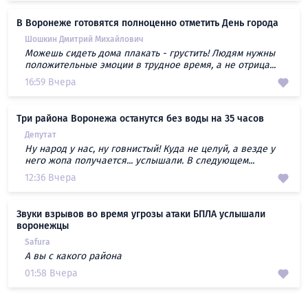
В Воронеже готовятся полноценно отметить День города
Шошкин Дмитрий Михайлович
Можешь сидеть дома плакать - грустить! Людям нужны
положительные эмоции в трудное время, а не отрица...
16:59 Вчера
Три района Воронежа останутся без воды на 35 часов
Депутат
Ну народ у нас, ну говнистый! Куда не целуй, а везде у
него жопа получается... услышали. В следующем...
12:36 Вчера
Звуки взрывов во время угрозы атаки БПЛА услышали
воронежцы
Safura
А вы с какого района
01:58 Вчера