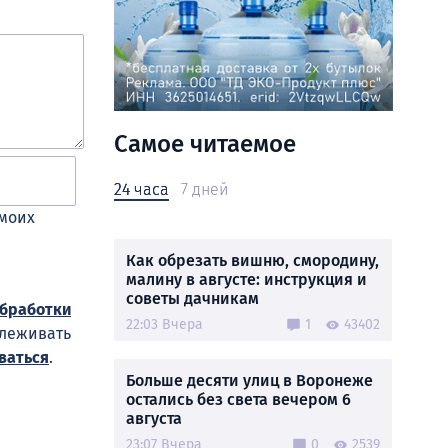
Самое читаемое
24 часа
7 дней
 моих
Как обрезать вишню, смородину,
малину в августе: инструкция и
советы дачникам
обработки
22:03 Вчера
1
43402
слеживать
ваться
.
Больше десяти улиц в Воронеже
остались без света вечером 6
августа
23:07 Вчера
0
2539