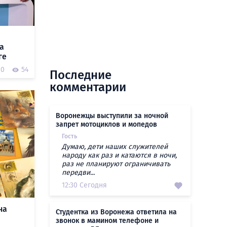
и
а
ге
0
54
Последние
комментарии
Воронежцы выступили за ночной
запрет мотоциклов и мопедов
Гость
Думаю, дети наших служителей
народу как раз и катаются в ночи,
раз не планируют ограничивать
передви...
12:30 Сегодня
на
Студентка из Воронежа ответила на
звонок в мамином телефоне и