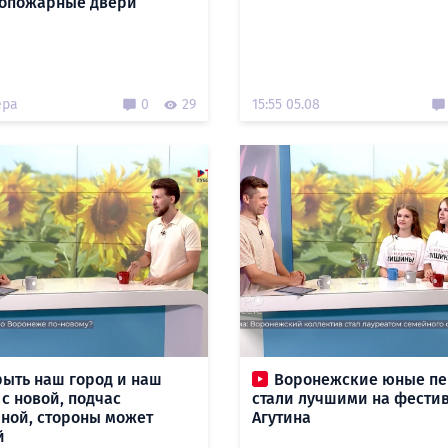
опожарные двери
ера
0
29
15:55 05.08
рыть наш город и наш
Воронежские юные п
 с новой, подчас
стали лучшими на фести
ной, стороны может
Агутина
й