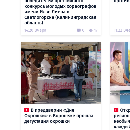
победителем престижного
против
конкурса молодых хореографов
имени Илзе Лиепа в
Светлогорске (Калининградская
область)
14:20 Вчера
0
17
11:22 Вч
В преддверии «Дня
Отк
Окрошки» в Воронеже прошла
регион
дегустация окрошки
необыч
кажды