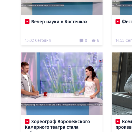
Вечер науки в Костенках
Фес
15:02 Сегодня
0
6
14:55 Се
Хореограф Воронежского
Ком
Камерного театра стала
произв