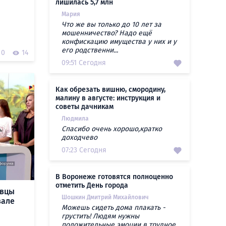
лишилась 5,7 млн
Мария
Что же вы только до 10 лет за
мошенничество? Надо ещё
конфискацию имущества у них и у
его родственни...
0
14
09:51 Сегодня
Как обрезать вишню, смородину,
малину в августе: инструкция и
советы дачникам
Людмила
Спасибо очень хорошо,кратко
доходчево
07:23 Сегодня
В Воронеже готовятся полноценно
отметить День города
евцы
Шошкин Дмитрий Михайлович
вале
Можешь сидеть дома плакать -
грустить! Людям нужны
положительные эмоции в трудное