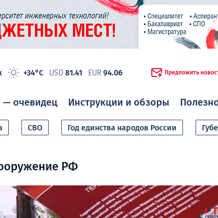
ж
+34°C
USD
81.41
EUR
94.06
Предложить новос
 — очевидец
Инструкции и обзоры
Полезн
в
СВО
Год единства народов России
Губ
вооружение РФ