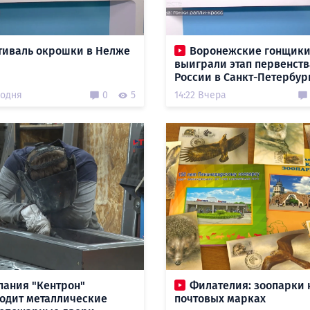
тиваль окрошки в Нелже
Воронежские гонщик
выиграли этап первенств
России в Санкт-Петербур
годня
0
5
14:22 Вчера
пания "Кентрон"
Филателия: зоопарки 
одит металлические
почтовых марках