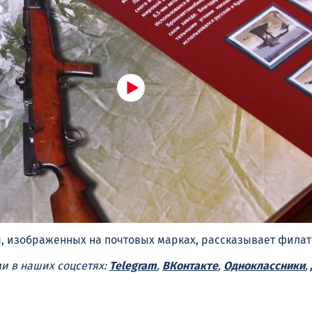
, изображенных на почтовых марках, рассказывает филат
ми в наших соцсетях:
Telegram
,
ВКонтакте
,
Одноклассники
,