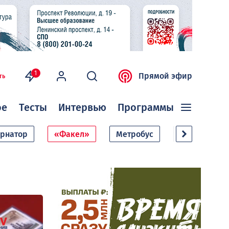
1
Прямой эфир
ть
ое
Тесты
Интервью
Программы
ернатор
«Факел»
Метробус
Дачный сезо