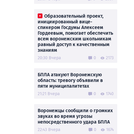
Образовательный проект,
инициированный вице-
спикером Госдумы Алексеем
Гордеевым, помогает обеспечить
всем воронежским школьникам
равный доступ к качественным
знаниям
20:30 Вчера
0
2173
БПЛА атакуют Воронежскую
область: тревогу объявили в
пяти муниципалитетах
21:21 Вчера
0
1740
Воронежцы сообщили о громких
звуках во время угрозы
непосредственного удара БПЛА
22:43 Вчера
0
1674