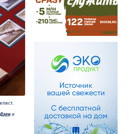
елист.
Дзен
и