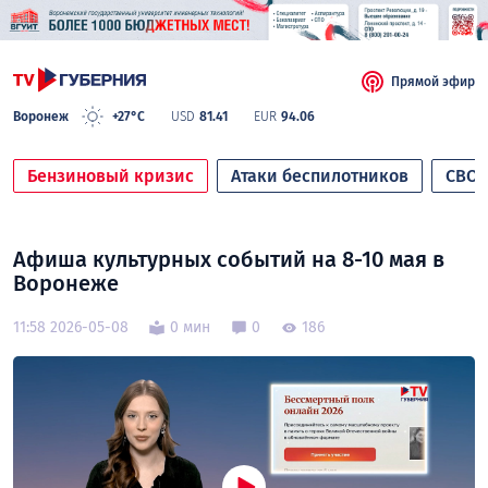
Прямой эфир
Воронеж
+27°C
USD
81.41
EUR
94.06
Бензиновый кризис
Атаки беспилотников
СВО
Афиша культурных событий на 8-10 мая в
Воронеже
11:58 2026-05-08
0 мин
0
186