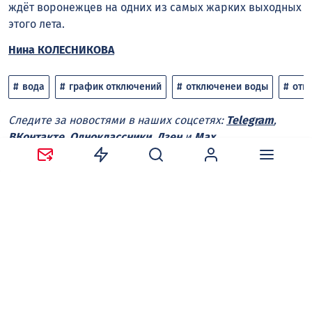
ждёт воронежцев на одних из самых жарких выходных
этого лета.
Нина КОЛЕСНИКОВА
вода
график отключений
отключенеи воды
отк
Следите за новостями в наших соцсетях:
Telegram
,
ВКонтакте
,
Одноклассники
,
Дзен
и
Max
.
Нравится
Поделиться:
Ваш адрес email не будет опубликован.
Обязательные
поля помечены
*