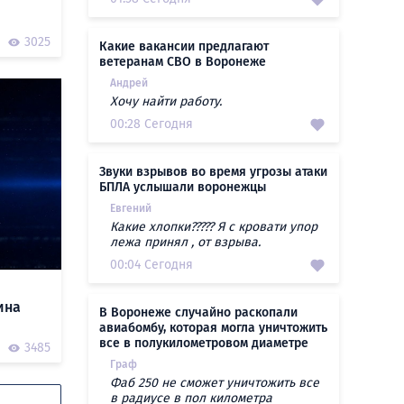
3025
Какие вакансии предлагают
ветеранам СВО в Воронеже
Андрей
Хочу найти работу.
00:28 Сегодня
Звуки взрывов во время угрозы атаки
БПЛА услышали воронежцы
Евгений
Какие хлопки????? Я с кровати упор
лежа принял , от взрыва.
00:04 Сегодня
ина
В Воронеже случайно раскопали
авиабомбу, которая могла уничтожить
все в полукилометровом диаметре
3485
Граф
Фаб 250 не сможет уничтожить все
в радиусе в пол километра