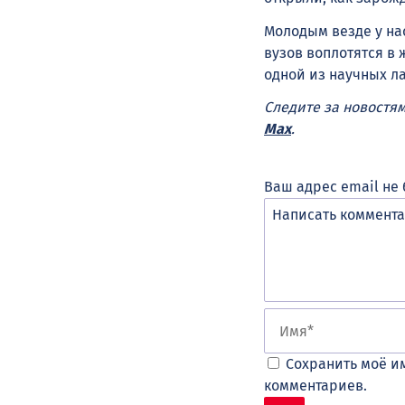
Молодым везде у на
вузов воплотятся в
одной из научных л
Следите за новостя
Max
.
Ваш адрес email не 
Сохранить моё им
комментариев.