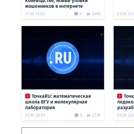
коневодстве, новые уловки
мошенников в интернете
21:30 13.03
0
2406
21:30 27.
ТочкаRU: математическая
Точ
школа ВГУ и молекулярная
ледоко
лаборатория
разраб
21:30 30.01
0
2738
21:30 23.