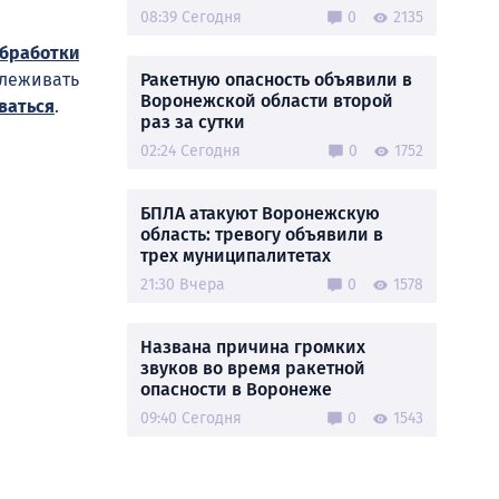
08:39 Сегодня
0
2135
обработки
Ракетную опасность объявили в
слеживать
Воронежской области второй
ваться
.
раз за сутки
02:24 Сегодня
0
1752
БПЛА атакуют Воронежскую
область: тревогу объявили в
трех муниципалитетах
21:30 Вчера
0
1578
Названа причина громких
звуков во время ракетной
опасности в Воронеже
09:40 Сегодня
0
1543