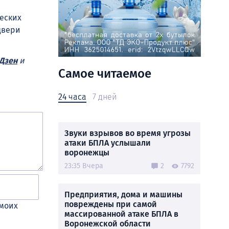
ческих
двери
Дзен
и
Самое читаемое
24 часа
7 дней
Звуки взрывов во время угрозы
атаки БПЛА услышали
воронежцы
23:35 Вчера
2
7792
Предприятия, дома и машины
повреждены при самой
 моих
массированной атаке БПЛА в
Воронежской области