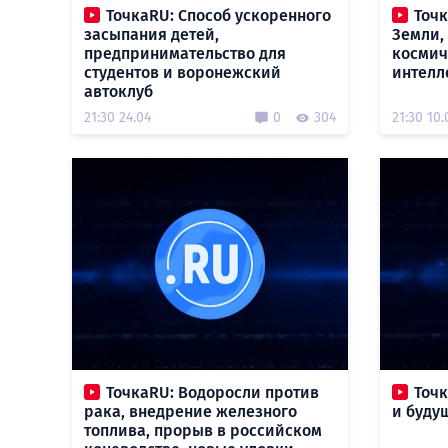
ТочкаRU: Способ ускоренного
Точ
засыпания детей,
Земли,
предпринимательство для
космич
студентов и воронежский
интелл
автоклуб
21:30 24.04
0
304
21:30 10.
ТочкаRU: Водоросли против
Точк
рака, внедрение железного
и буду
топлива, прорыв в российском