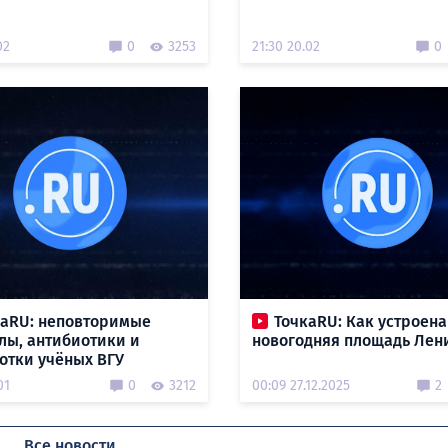
02
0
3253
21:30 20.02
0
каRU: неповторимые
ТочкаRU: Как устроена
лы, антибиотики и
новогодняя площадь Лен
отки учёных ВГУ
01
0
3212
00:09 27.12.2025
2
Все новости