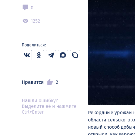
0
1252
Поделиться:
Нравится
2
Нашли ошибку?
Выделите её и нажмите
Ctrl+Enter
Рекордные урожаи н
области сельского 
новый способ добыч
открыли, как зарож