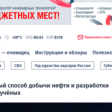
ж
+29°C
USD
80.93
EUR
93.19
Предложить новос
 — очевидец
Инструкции и обзоры
Полезн
в
СВО
Год единства народов России
Губ
ый способ добычи нефти и разработки
 учёных