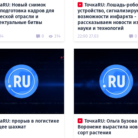
каRU: Новый снимок
ТочкаRU: Лошадь-робо
 подготовка кадров для
устройство, сигнализир
еской отрасли и
возможности инфаркта -
ектуальные битвы
рассказываем новости и
науки и технологий
04
0
314
22:00 27.03
0
аRU: прорыв в логистике
ТочкаRU: Ольга Бузова
щее шахмат
Воронеже вырастила но
сорт растения