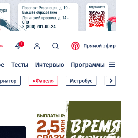
1
Прямой эфир
ть
ое
Тесты
Интервью
Программы
ернатор
«Факел»
Метробус
Дачный сезо