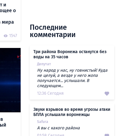
т и
ующее о
з мира
Последние
комментарии
1547
Три района Воронежа останутся без
воды на 35 часов
Депутат
Ну народ у нас, ну говнистый! Куда
не целуй, а везде у него жопа
получается... услышали. В
следующем...
12:36 Сегодня
Звуки взрывов во время угрозы атаки
БПЛА услышали воронежцы
 в
Safura
вый
А вы с какого района
01:58 Сегодня