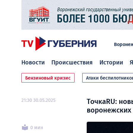
Вороне
Новости
Происшествия
Истории
Я
Бензиновый кризис
Атаки беспилотнико
21:30 30.05.2025
ТочкаRU: нов
воронежских
0 мин