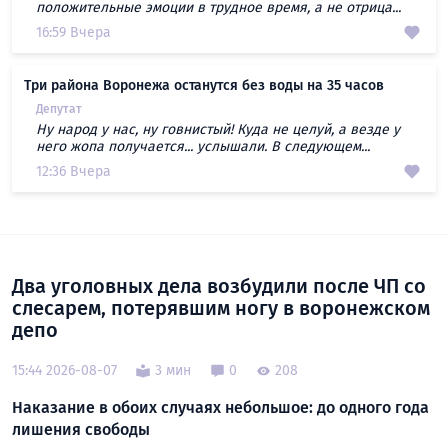
положительные эмоции в трудное время, а не отрица...
16:59 Вчера
Три района Воронежа останутся без воды на 35 часов
Депутат
Ну народ у нас, ну говнистый! Куда не целуй, а везде у
него жопа получается... услышали. В следующем...
12:36 Вчера
Два уголовных дела возбудили после ЧП со
слесарем, потерявшим ногу в воронежском
депо
15:44 2026-08-07
3 мин
0
208
Наказание в обоих случаях небольшое: до одного года
лишения свободы