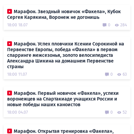
Марафон. Звездный новичок «Факела», Кубок
Сергея Карякина, Воронеж не догонишь
18:00 18.07
0
284
Марафон. Успех пловчихи Ксении Сорокиной на
Первенстве Европы, победа «Факела» в первом
спарринге межсезонья, золото велосипедиста
Александра Шикина на домашнем Первенстве
страны
18:00 11.07
0
63
Марафон. Первый новичок «Факела», успехи
воронежцев на Спартакиаде учащихся России и
новые победы наших каноистов
18:00 04.07
0
52
Марафон. Открытая тренировка «Факела»,