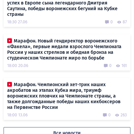
успех в Европе сына легендарного Дмитрия
Саутина, победы воронежских бегуний на Кубке
страны
18:30 27.06
0
87
Марафон. Новый гендиректор воронежского
«Факела», первые медали взрослого Чемпионата
России у наших стрелков и обидная бронза на
студенческом Чемпионате миро по борьбе
18:00 20.06
0
161
Марафон. Чемпионский хет-трик наших
акробатов на этапах Кубка мира, триумф
воронежских пловчих на Чемпионате страны, а
также долгожданные победы наших кикбоксеров
на Первенстве России
18:00 13.06
0
263
Все новости