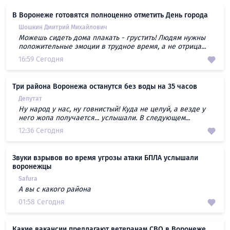
В Воронеже готовятся полноценно отметить День города
Шошкин Дмитрий Михайлович
Можешь сидеть дома плакать - грустить! Людям нужны
положительные эмоции в трудное время, а не отрица...
16:59 Сегодня
Три района Воронежа останутся без воды на 35 часов
Депутат
Ну народ у нас, ну говнистый! Куда не целуй, а везде у
него жопа получается... услышали. В следующем...
12:36 Сегодня
Звуки взрывов во время угрозы атаки БПЛА услышали
воронежцы
Safura
А вы с какого района
01:58 Сегодня
Какие вакансии предлагают ветеранам СВО в Воронеже