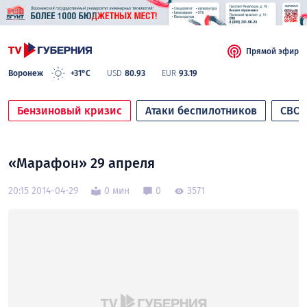
Прямой эфир
Воронеж
+31°C
USD
80.93
EUR
93.19
Бензиновый кризис
Атаки беспилотников
СВО
«Марафон» 29 апреля
20:15 2014-04-29
0 мин
0
3571