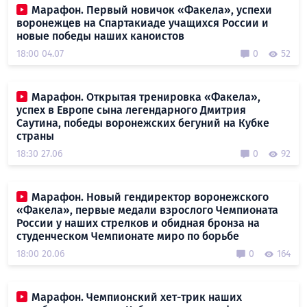
Марафон. Первый новичок «Факела», успехи
воронежцев на Спартакиаде учащихся России и
новые победы наших каноистов
18:00 04.07
0
52
Марафон. Открытая тренировка «Факела»,
успех в Европе сына легендарного Дмитрия
Саутина, победы воронежских бегуний на Кубке
страны
18:30 27.06
0
92
Марафон. Новый гендиректор воронежского
«Факела», первые медали взрослого Чемпионата
России у наших стрелков и обидная бронза на
студенческом Чемпионате миро по борьбе
18:00 20.06
0
164
Марафон. Чемпионский хет-трик наших