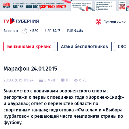
Прямой эфир
Воронеж
+18°C
USD
82.17
EUR
94.84
Бензиновый кризис
Атаки беспилотников
СВО
Марафон 24.01.2015
20:03 2015-01-24
0 мин
0
6170
Знакомство с новичками воронежского спорта;
репортажи о первых поединках года «Воронеж-Скиф»
и «Бурана»; отчет о первенстве области по
спортивным танцам; подготовка «Факела» и «Выбора-
Курбатово» к решающей части чемпионата страны по
футболу.