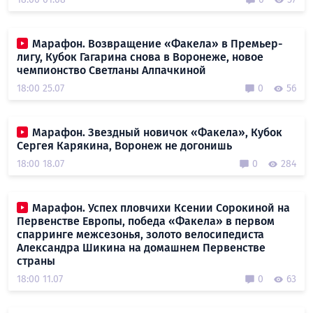
Марафон. Возвращение «Факела» в Премьер-
лигу, Кубок Гагарина снова в Воронеже, новое
чемпионство Светланы Алпачкиной
18:00 25.07
0
56
Марафон. Звездный новичок «Факела», Кубок
Сергея Карякина, Воронеж не догонишь
18:00 18.07
0
284
Марафон. Успех пловчихи Ксении Сорокиной на
Первенстве Европы, победа «Факела» в первом
спарринге межсезонья, золото велосипедиста
Александра Шикина на домашнем Первенстве
страны
18:00 11.07
0
63