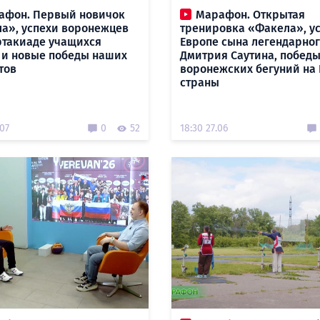
афон. Первый новичок
Марафон. Открытая
а», успехи воронежцев
тренировка «Факела», ус
ртакиаде учащихся
Европе сына легендарно
 и новые победы наших
Дмитрия Саутина, побед
тов
воронежских бегуний на
страны
.07
0
52
18:30 27.06