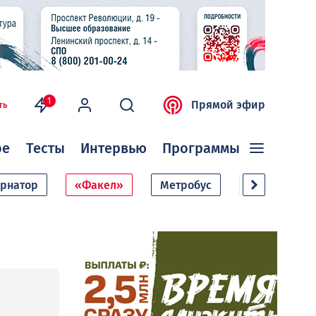
1
Прямой эфир
ть
ое
Тесты
Интервью
Программы
ернатор
«Факел»
Метробус
Дачный сезо