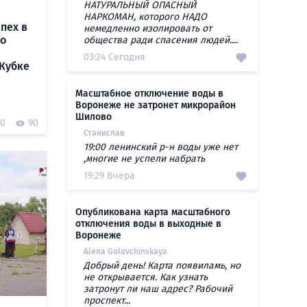
НАТУРАЛЬНЫЙ ОПАСНЫЙ
НАРКОМАН, которого НАДО
пех в
немедленно изолировать от
го
общества ради спасения людей....
ы
03:24 Сегодня
 Кубке
Масштабное отключение воды в
Воронеже не затронет микрорайон
Шилово
0
90
Станислав
19:00 ленинский р-н воды уже нет
,многие не успели набрать
19:29 Вчера
Опубликована карта масштабного
отключения воды в выходные в
Воронеже
Alena Golovchinskaya
Добрый день! Карта появиламь, но
не открывается. Как узнать
затронут ли наш адрес? Рабочий
проспект...