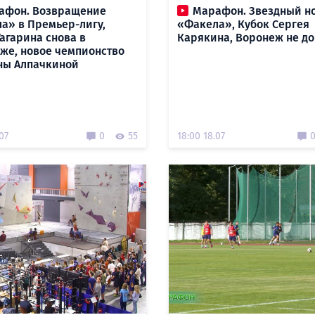
афон. Возвращение
Марафон. Звездный н
а» в Премьер-лигу,
«Факела», Кубок Сергея
Гагарина снова в
Карякина, Воронеж не д
же, новое чемпионство
ны Алпачкиной
07
0
55
18:00 18.07