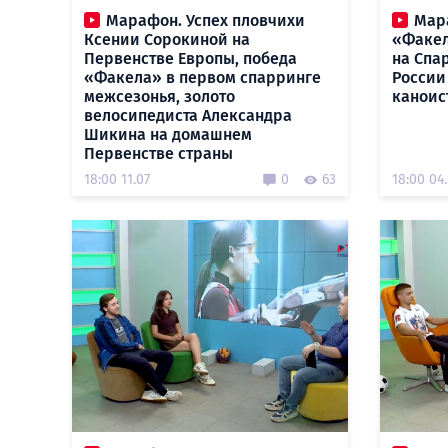
Марафон. Успех пловчихи
Мар
Ксении Сорокиной на
«Факел
Первенстве Европы, победа
на Спа
«Факела» в первом спарринге
России
межсезонья, золото
каноис
велосипедиста Александра
Шикина на домашнем
Первенстве страны
18:00 11.07
0
63
18:00 04