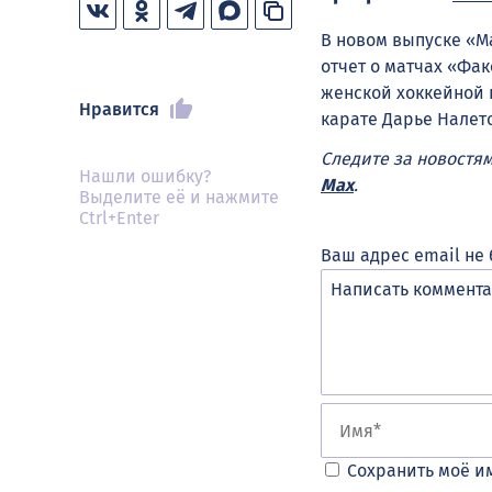
В новом выпуске «М
отчет о матчах «Фа
женской хоккейной 
Нравится
карате Дарье Налето
Следите за новостя
Нашли ошибку?
Max
.
Выделите её и нажмите
Ctrl+Enter
Ваш адрес email не 
Сохранить моё им