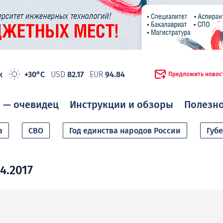
ж
+30°C
USD
82.17
EUR
94.84
Предложить новос
 — очевидец
Инструкции и обзоры
Полезн
в
СВО
Год единства народов России
Губ
4.2017