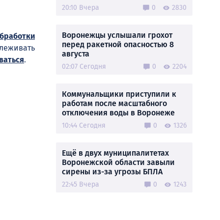
20:10 Вчера
0
2830
Воронежцы услышали грохот
обработки
перед ракетной опасностью 8
слеживать
августа
ваться
.
02:07 Сегодня
0
2204
Коммунальщики приступили к
работам после масштабного
отключения воды в Воронеже
10:44 Сегодня
0
1326
Ещё в двух муниципалитетах
Воронежской области завыли
сирены из-за угрозы БПЛА
22:45 Вчера
0
1243