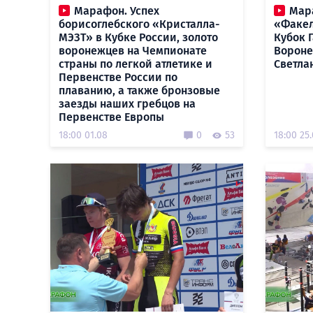
Марафон. Успех
Мар
борисоглебского «Кристалла-
«Факел
МЭЗТ» в Кубке России, золото
Кубок 
воронежцев на Чемпионате
Вороне
страны по легкой атлетике и
Светла
Первенстве России по
плаванию, а также бронзовые
заезды наших гребцов на
Первенстве Европы
18:00 01.08
0
53
18:00 25.