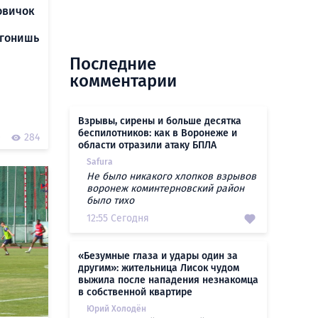
овичок
огонишь
Последние
комментарии
Взрывы, сирены и больше десятка
беспилотников: как в Воронеже и
0
284
области отразили атаку БПЛА
Safura
Не было никакого хлопков взрывов
воронеж коминтерновский район
было тихо
12:55 Сегодня
«Безумные глаза и удары один за
другим»: жительница Лисок чудом
выжила после нападения незнакомца
в собственной квартире
Юрий Холодён