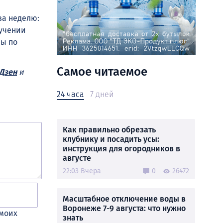
за неделю:
ручении
ны по
Самое читаемое
Дзен
и
24 часа
7 дней
Как правильно обрезать
клубнику и посадить усы:
инструкция для огородников в
августе
22:03 Вчера
0
26472
Масштабное отключение воды в
Воронеже 7-9 августа: что нужно
 моих
знать