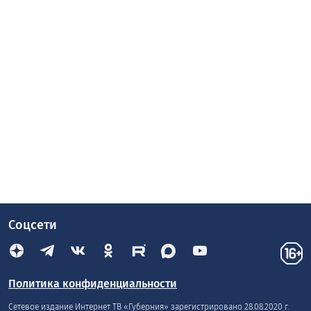
Студентка из Воронежа ответила на звонок
в мамином телефоне и лишилась 5,7 млн
21:00 2026-08-06
1 мин
0
107
Девушка поверила в историю мошенников про
«безопасный счёт»