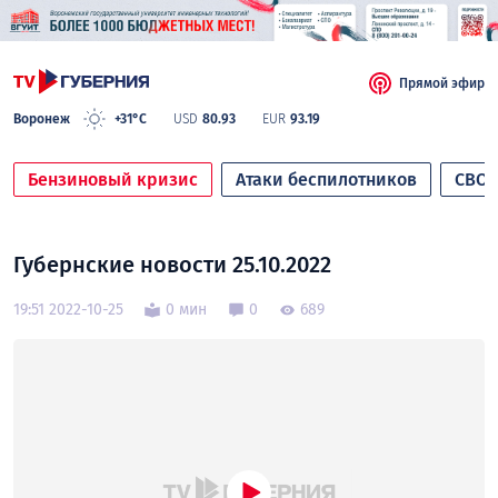
Прямой эфир
Воронеж
+31°C
USD
80.93
EUR
93.19
Бензиновый кризис
Атаки беспилотников
СВО
Губернские новости 25.10.2022
19:51 2022-10-25
0 мин
0
689