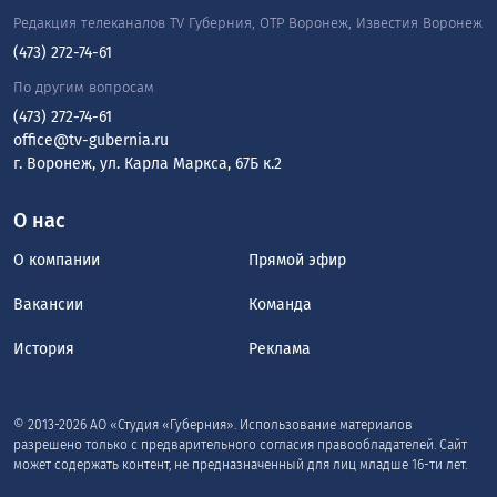
Всё произошло в начале июля. На телефон матери
студентки позвонил незнакомец, представился
сотрудником госучреждения и под предлогом
оформления каких-то выплат выманил паспортные
данные. Затем девушке пришло уведомление о взломе
аккаунта на «Госуслугах». После злоумышленники
убедили горожанку, что её сбережения в опасности, и
велели снять все деньги со счета. Затем ей назвали
адрес — улица Беговая. Там она и передала
неизвестной 5 700 000 рублей, искренне веря, что те
уходят на «безопасный счёт».
Осознав, что её обманули, девушка написала
заявление. Следователи уже возбудили уголовное
дело по части 4 статьи 159 УК РФ — мошенничество в
особо крупном размере. Фигурантам грозит до десяти
лет лишения свободы.
Евгений МОРОЗОВ