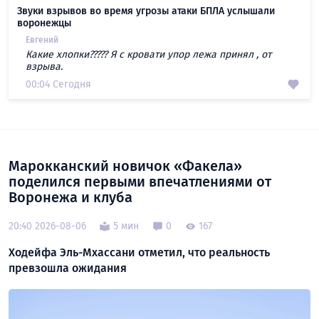
Звуки взрывов во время угрозы атаки БПЛА услышали
воронежцы
Евгений
Какие хлопки????? Я с кровати упор лежа принял , от
взрыва.
00:04 Сегодня
Марокканский новичок «Факела»
поделился первыми впечатлениями от
Воронежа и клуба
20:40 2026-08-06
5 мин
0
167
Ходейфа Эль-Мхассани отметил, что реальность
превзошла ожидания