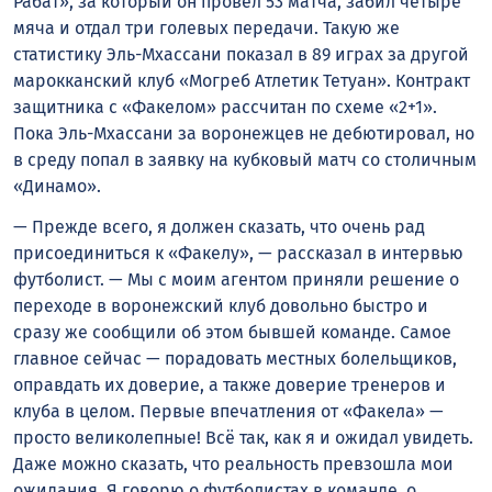
Рабат», за который он провел 53 матча, забил четыре
мяча и отдал три голевых передачи. Такую же
статистику Эль-Мхассани показал в 89 играх за другой
марокканский клуб «Могреб Атлетик Тетуан». Контракт
защитника с «Факелом» рассчитан по схеме «2+1».
Пока Эль-Мхассани за воронежцев не дебютировал, но
в среду попал в заявку на кубковый матч со столичным
«Динамо».
— Прежде всего, я должен сказать, что очень рад
присоединиться к «Факелу», — рассказал в интервью
футболист. — Мы с моим агентом приняли решение о
переходе в воронежский клуб довольно быстро и
сразу же сообщили об этом бывшей команде. Самое
главное сейчас — порадовать местных болельщиков,
оправдать их доверие, а также доверие тренеров и
клуба в целом. Первые впечатления от «Факела» —
просто великолепные! Всё так, как я и ожидал увидеть.
Даже можно сказать, что реальность превзошла мои
ожидания. Я говорю о футболистах в команде, о