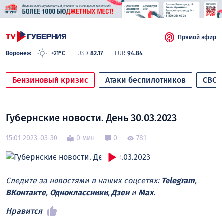
Прямой эфир
Воронеж
+21°C
USD
82.17
EUR
94.84
Бензиновый кризис
Атаки беспилотников
СВО
Губернские новости. День 30.03.2023
15:01 2023-03-30
0 мин
0
781
Следите за новостями в наших соцсетях:
Telegram
,
ВКонтакте
,
Одноклассники
,
Дзен
и
Max
.
Нравится