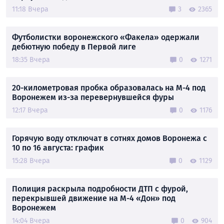
11:18 Вчера
3
2365
Футболистки воронежского «Факела» одержали
дебютную победу в Первой лиге
18:35 Вчера
0
1271
20-километровая пробка образовалась на М-4 под
Воронежем из-за перевернувшейся фуры
12:17 Вчера
0
1176
Горячую воду отключат в сотнях домов Воронежа с
10 по 16 августа: график
15:28 Вчера
0
1129
Полиция раскрыла подробности ДТП с фурой,
перекрывшей движение на М-4 «Дон» под
Воронежем
14:04 Вчера
0
904