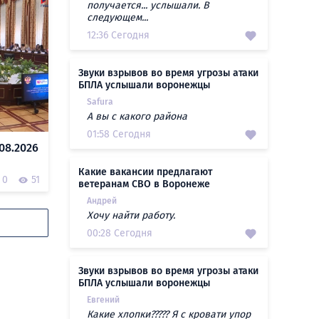
получается... услышали. В
следующем...
12:36 Сегодня
Звуки взрывов во время угрозы атаки
БПЛА услышали воронежцы
Safura
А вы с какого района
01:58 Сегодня
08.2026
Какие вакансии предлагают
0
51
ветеранам СВО в Воронеже
Андрей
Хочу найти работу.
00:28 Сегодня
Звуки взрывов во время угрозы атаки
БПЛА услышали воронежцы
Евгений
Какие хлопки????? Я с кровати упор