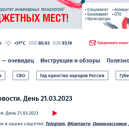
ж
+31°C
USD
80.93
EUR
93.19
Предложить новос
 — очевидец
Инструкции и обзоры
Полезн
в
СВО
Год единства народов России
Губ
вости. День 21.03.2023
ми в наших соцсетях:
Telegram
,
ВКонтакте
,
Одноклассники
,