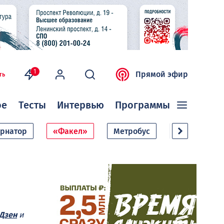
1
Прямой эфир
ть
ое
Тесты
Интервью
Программы
ернатор
«Факел»
Метробус
Дачный сезо
Дзен
и