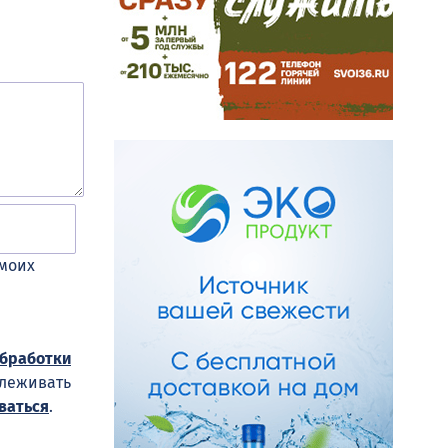
 моих
обработки
слеживать
ваться
.