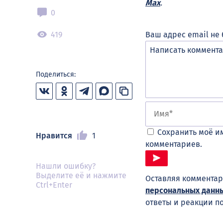
Max
.
0
419
Ваш адрес email не 
Поделиться:
Сохранить моё им
Нравится
1
комментариев.
Нашли ошибку?
Выделите её и нажмите
Оставляя комментар
Ctrl+Enter
персональных данн
ответы и реакции п