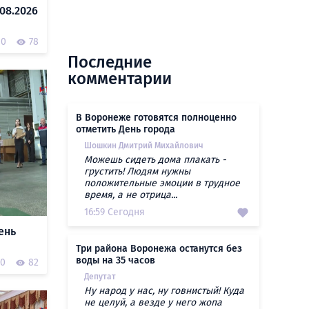
08.2026
0
78
Последние
комментарии
В Воронеже готовятся полноценно
отметить День города
Шошкин Дмитрий Михайлович
Можешь сидеть дома плакать -
грустить! Людям нужны
положительные эмоции в трудное
время, а не отрица...
16:59 Сегодня
ень
Три района Воронежа останутся без
воды на 35 часов
0
82
Депутат
Ну народ у нас, ну говнистый! Куда
не целуй, а везде у него жопа