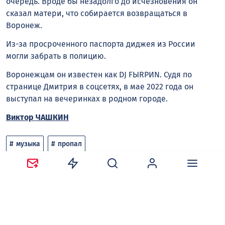
очередь. Вроде бы незадолго до исчезновения он
сказал матери, что собирается возвращаться в
Воронеж.
Из-за просроченного паспорта диджея из России
могли забрать в полицию.
Воронежцам он известен как DJ FЫRРИN. Судя по
странице Дмитрия в соцсетях, в мае 2022 года он
выступал на вечеринках в родном городе.
Виктор ЧАШКИН
музыка
пропал
Следите за новостями в наших соцсетях:
Telegram
,
ВКонтакте
,
Одноклассники
,
Дзен
и
Max
.
Нравится
Поделиться: