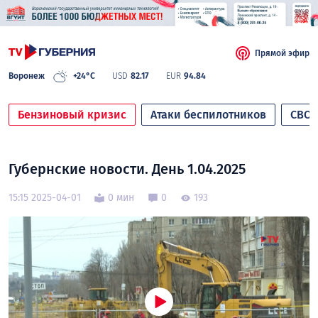
Прямой эфир
Воронеж
+24°C
USD
82.17
EUR
94.84
Бензиновый кризис
Атаки беспилотников
СВО
Губернские новости. День 1.04.2025
15:15 2025-04-01
0 мин
0
193