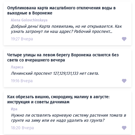
Опубликована карта масштабного отключения воды в
выходные в Воронеже
Alena Golovchinskaya
Добрый день! Карта появиламь, но не открывается. Как
узнать затронут ли наш адрес? Рабочий проспект...
19:27 Вчера
Четыре улицы на левом берегу Воронежа остаются без
света со вчерашнего вечера
Лариса
Ленинский проспект 127,129,131,133 нет света.
19:16 Вчера
Как обрезать вишню, смородину, малину в августе:
инструкция и советы дачникам
Ира
Нужно ли оставлять корневую систему растения томата в
грунте на зиму или ее надо удалить из грунта?
18:20 Вчера