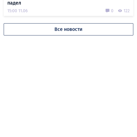
падел
15:00 11.06
0
122
Все новости