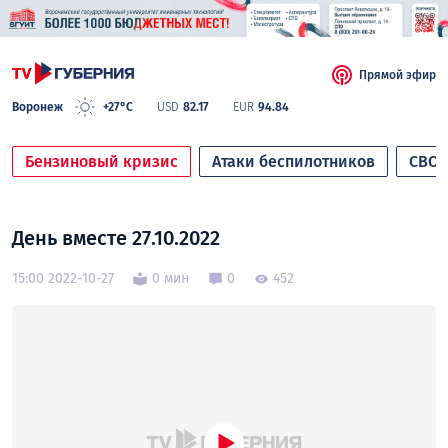
Прямой эфир
Воронеж
+27°C
USD
82.17
EUR
94.84
Бензиновый кризис
Атаки беспилотников
СВО
День вместе 27.10.2022
15:00 2022-10-27
0 мин
0
452