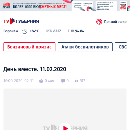
Прямой эфир
Воронеж
+24°C
USD
82.17
EUR
94.84
Бензиновый кризис
Атаки беспилотников
СВО
День вместе. 11.02.2020
16:00 2020-02-11
0 мин
0
517