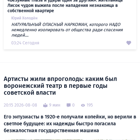
«Безумные глаза и удары один за другим»: жительница
Лисок чудом выжила после нападения незнакомца в
собственной квартире
Юрий Холодён
НАТУРАЛЬНЫЙ ОПАСНЫЙ НАРКОМАН, которого НАДО
немедленно изолировать от общества ради спасения
людей....
03:24 Сегодня
Артисты жили впроголодь: каким был
воронежский театр в первые годы
советской власти
20:15 2026-08-08
9 мин
0
195
Его энтузиасты в 1920-е получали копейки, но верили в
светлое будущее: их надежды быстро погасила
безжалостная государственная машина