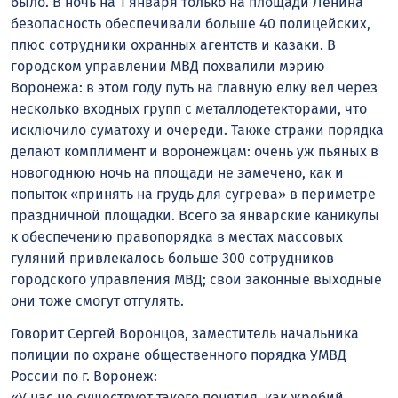
было. В ночь на 1 января только на площади Ленина
безопасность обеспечивали больше 40 полицейских,
плюс сотрудники охранных агентств и казаки. В
городском управлении МВД похвалили мэрию
Воронежа: в этом году путь на главную елку вел через
несколько входных групп с металлодетекторами, что
исключило суматоху и очереди. Также стражи порядка
делают комплимент и воронежцам: очень уж пьяных в
новогоднюю ночь на площади не замечено, как и
попыток «принять на грудь для сугрева» в периметре
праздничной площадки. Всего за январские каникулы
к обеспечению правопорядка в местах массовых
гуляний привлекалось больше 300 сотрудников
городского управления МВД; свои законные выходные
они тоже смогут отгулять.
Говорит Сергей Воронцов, заместитель начальника
полиции по охране общественного порядка УМВД
России по г. Воронеж:
«У нас не существует такого понятия, как жребий.