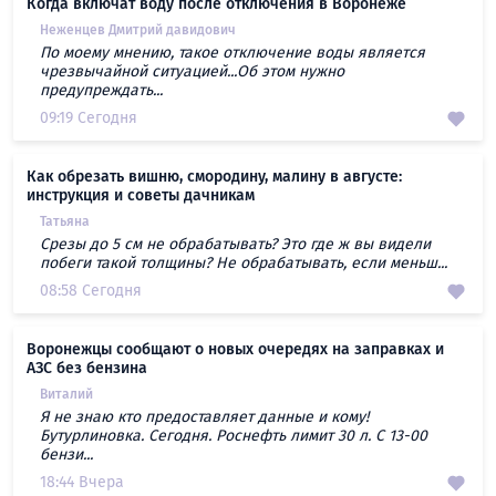
Когда включат воду после отключения в Воронеже
Неженцев Дмитрий давидович
По моему мнению, такое отключение воды является
чрезвычайной ситуацией...Об этом нужно
предупреждать...
09:19 Сегодня
Как обрезать вишню, смородину, малину в августе:
инструкция и советы дачникам
Татьяна
Срезы до 5 см не обрабатывать? Это где ж вы видели
побеги такой толщины? Не обрабатывать, если меньш...
08:58 Сегодня
Воронежцы сообщают о новых очередях на заправках и
АЗС без бензина
Виталий
Я не знаю кто предоставляет данные и кому!
Бутурлиновка. Сегодня. Роснефть лимит 30 л. С 13-00
бензи...
18:44 Вчера