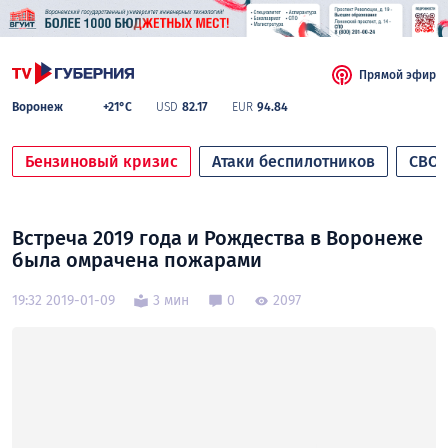
Прямой эфир
Воронеж
+21°C
USD
82.17
EUR
94.84
Бензиновый кризис
Атаки беспилотников
СВО
Встреча 2019 года и Рождества в Воронеже
была омрачена пожарами
19:32 2019-01-09
3 мин
0
2097