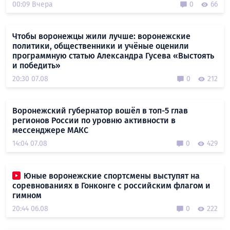
00:09 Вчера
0
66
Чтобы воронежцы жили лучше: воронежские
политики, общественники и учёные оценили
программную статью Александра Гусева «Выстоять
и победить»
20:30 07.08
0
212
Воронежский губернатор вошёл в топ-5 глав
регионов России по уровню активности в
мессенджере МАКС
14:04 07.08
0
429
Юные воронежские спортсмены выступят на
соревнованиях в Гонконге с российским флагом и
гимном
20:44 06.08
0
222