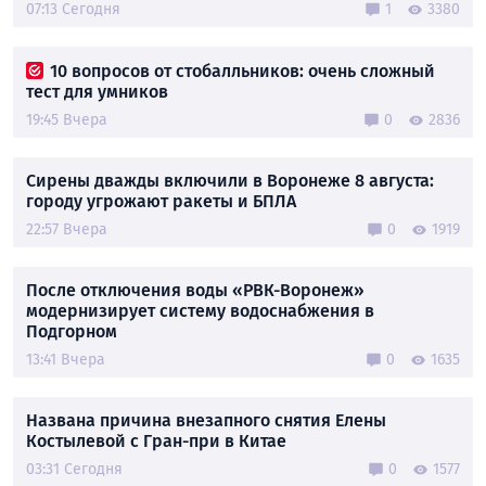
07:13 Сегодня
1
3380
10 вопросов от стобалльников: очень сложный
тест для умников
19:45 Вчера
0
2836
Сирены дважды включили в Воронеже 8 августа:
городу угрожают ракеты и БПЛА
22:57 Вчера
0
1919
После отключения воды «РВК-Воронеж»
модернизирует систему водоснабжения в
Подгорном
13:41 Вчера
0
1635
Названа причина внезапного снятия Елены
Костылевой с Гран-при в Китае
03:31 Сегодня
0
1577