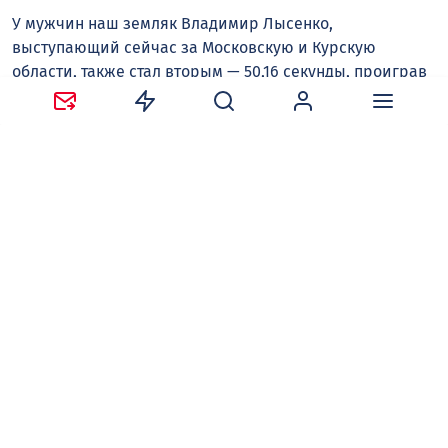
У мужчин наш земляк Владимир Лысенко,
выступающий сейчас за Московскую и Курскую
области, также стал вторым — 50,16 секунды, проиграв
только лидеру национального сезона москвичу Федору
Иванову. Наш лучший спринтер Ксения Сомова
сегодня выступала на четырехсотметровке и
пробежала с лучшим для себя результатом — 52,87
секунды, замкнув пятерку лидеров.
Наконец, пятое место заняли воронежцы в мужской
эстафете 4х100 метров, а на личной стометровке
Владислав Доронин стал шестым с лучшим
результатом сезона — 10,56 секунды.
Владимир ИВАНОВ
бегунья
Следите за новостями в наших соцсетях:
Telegram
,