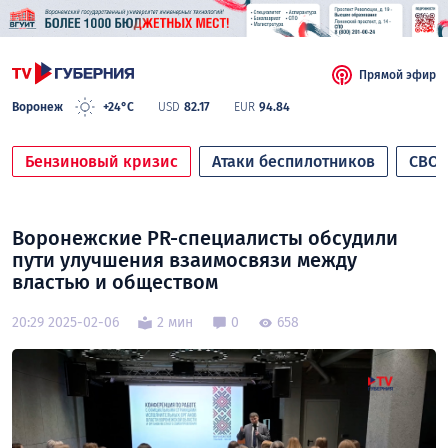
Прямой эфир
Воронеж
+24°C
USD
82.17
EUR
94.84
Бензиновый кризис
Атаки беспилотников
СВО
Воронежские PR-специалисты обсудили
пути улучшения взаимосвязи между
властью и обществом
20:29 2025-02-06
2 мин
0
658