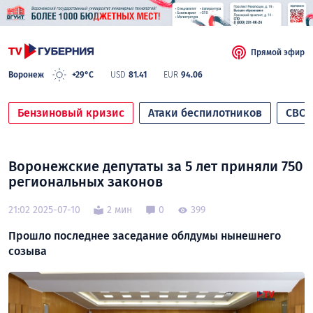
Прямой эфир
Воронеж
+29°C
USD
81.41
EUR
94.06
Бензиновый кризис
Атаки беспилотников
СВО
Воронежские депутаты за 5 лет приняли 750
региональных законов
21:02 2025-07-10
2 мин
0
399
Прошло последнее заседание облдумы нынешнего
созыва