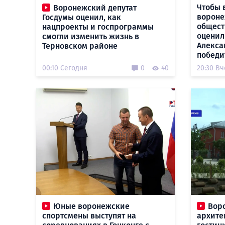
Чтобы 
Воронежский депутат
вороне
Госдумы оценил, как
общест
нацпроекты и госпрограммы
оценил
смогли изменить жизнь в
Алекса
Терновском районе
победи
00:10 Сегодня
0
40
20:30 В
Юные воронежские
Вор
спортсмены выступят на
архите