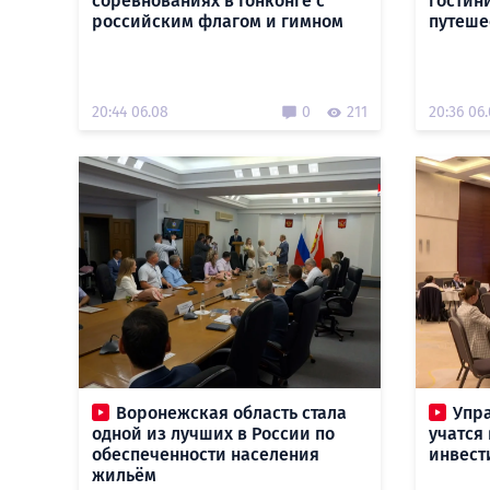
соревнованиях в Гонконге с
гостин
российским флагом и гимном
путеше
20:44 06.08
0
211
20:36 06
Воронежская область стала
Упр
одной из лучших в России по
учатся
обеспеченности населения
инвест
жильём