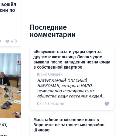
 вошёл
ссии по
Последние
комментарии
0
418
«Безумные глаза и удары один за
другим»: жительница Лисок чудом
выжила после нападения незнакомца
в собственной квартире
Юрий Холодён
НАТУРАЛЬНЫЙ ОПАСНЫЙ
НАРКОМАН, которого НАДО
немедленно изолировать от
общества ради спасения людей....
03:24 Сегодня
Масштабное отключение воды в
кт,
Воронеже не затронет микрорайон
Шилово