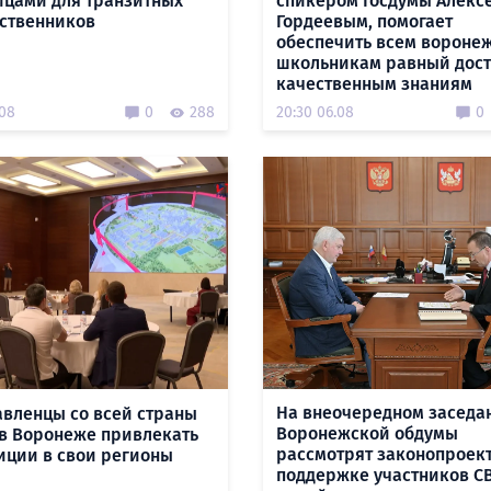
ицами для транзитных
спикером Госдумы Алекс
ственников
Гордеевым, помогает
обеспечить всем вороне
школьникам равный дост
качественным знаниям
.08
0
288
20:30 06.08
0
На внеочередном заседа
авленцы со всей страны
Воронежской обдумы
 в Воронеже привлекать
рассмотрят законопроек
иции в свои регионы
поддержке участников СВ