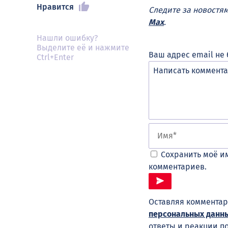
Нравится
Следите за новостя
Max
.
Нашли ошибку?
Выделите её и нажмите
Ваш адрес email не 
Ctrl+Enter
Сохранить моё им
комментариев.
Оставляя комментар
персональных данн
ответы и реакции п