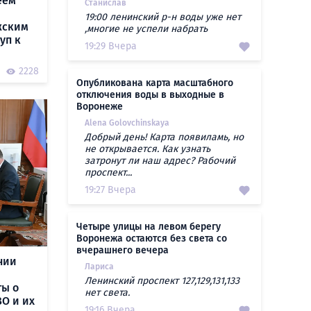
еем
Станислав
19:00 ленинский р-н воды уже нет
жским
,многие не успели набрать
уп к
19:29 Вчера
2228
Опубликована карта масштабного
отключения воды в выходные в
Воронеже
Alena Golovchinskaya
Добрый день! Карта появиламь, но
не открывается. Как узнать
затронут ли наш адрес? Рабочий
проспект...
19:27 Вчера
Четыре улицы на левом берегу
Воронежа остаются без света со
вчерашнего вечера
нии
Лариса
Ленинский проспект 127,129,131,133
ты о
нет света.
О и их
19:16 Вчера