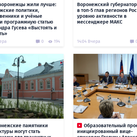
воронежцы жили лучше:
Воронежский губернатор
жские политики,
в топ-5 глав регионов Ро
венники и учёные
уровню активности в
и программную статью
мессенджере МАКС
ндра Гусева «Выстоять и
ть»
чера
0
194
14:04 Вчера
онежские памятники
Образовательный прое
ктуры могут стать
инициированный вице-