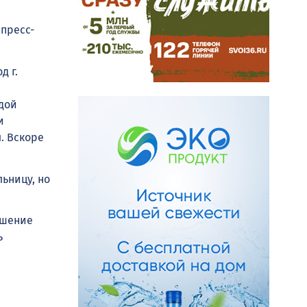
 пресс-
д г.
адой
и
. Вскоре
ьницу, но
ушение
ь