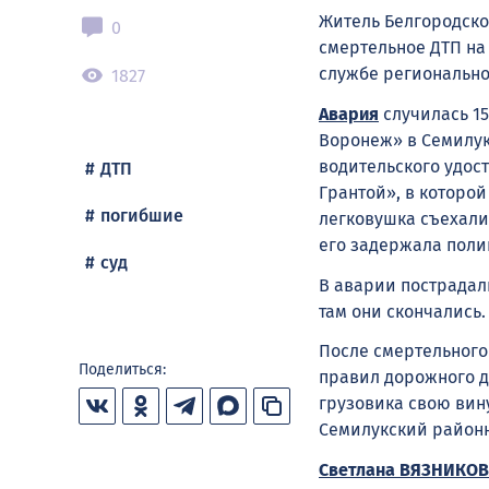
Житель Белгородско
0
смертельное ДТП на 
службе регионально
1827
Авария
случилась 15
Воронеж» в Семилук
водительского удос
ДТП
Грантой», в которой
погибшие
легковушка съехали 
его задержала поли
суд
В аварии пострадал
там они скончались.
После смертельного
Поделиться:
правил дорожного д
грузовика свою вин
Семилукский районн
Светлана ВЯЗНИКОВ