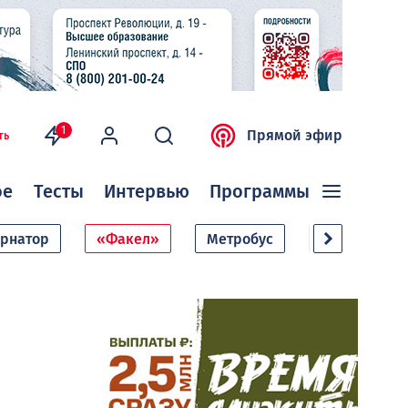
1
Прямой эфир
ть
ое
Тесты
Интервью
Программы
ернатор
«Факел»
Метробус
Дачный сезо