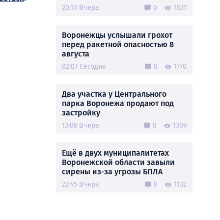
20:10 Вчера
0
1831
Воронежцы услышали грохот
перед ракетной опасностью 8
августа
02:07 Сегодня
0
1770
Два участка у Центрального
парка Воронежа продают под
застройку
13:06 Вчера
0
1309
Ещё в двух муниципалитетах
Воронежской области завыли
сирены из-за угрозы БПЛА
22:45 Вчера
0
1132