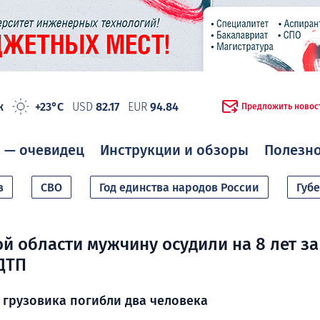
ж
+23°C
USD
82.17
EUR
94.84
Предложить новос
 — очевидец
Инструкции и обзоры
Полезн
в
СВО
Год единства народов России
Губ
й области мужчину осудили на 8 лет за
ДТП
 грузовика погибли два человека