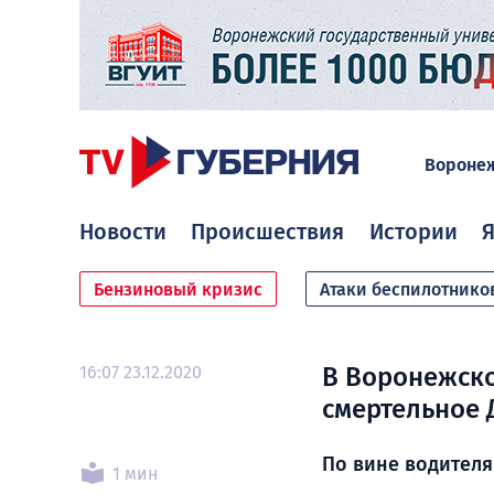
Вороне
Новости
Происшествия
Истории
Я
Бензиновый кризис
Атаки беспилотнико
16:07 23.12.2020
В Воронежско
смертельное 
По вине водителя
1 мин