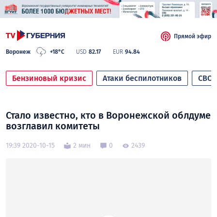
Прямой эфир
Воронеж
+18°C
USD
82.17
EUR
94.84
Бензиновый кризис
Атаки беспилотников
СВО
Стало известно, кто в Воронежской облдуме
возглавил комитеты
19:39 2020-10-15
2 мин
0
2439