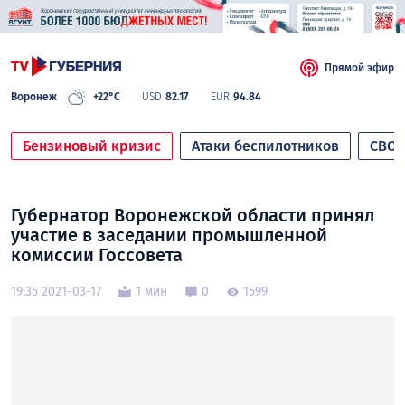
Прямой эфир
Воронеж
+22°C
USD
82.17
EUR
94.84
Бензиновый кризис
Атаки беспилотников
СВО
Губернатор Воронежской области принял
участие в заседании промышленной
комиссии Госсовета
19:35 2021-03-17
1 мин
0
1599