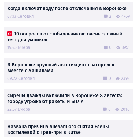
Когда включат воду после отключения в Воронеже
07:13 Сегодня
2
4769
10 вопросов от стобалльников: очень сложный
тест для умников
19:45 Вчера
0
3951
В Воронеже крупный автотехцентр загорелся
вместе с машинами
09:22 Сегодня
0
2392
Сирены дважды включили в Воронеже 8 августа:
городу угрожают ракеты и БПЛА
22:57 Вчера
0
2018
Названа причина внезапного снятия Елены
Костылевой с Гран-при в Китае