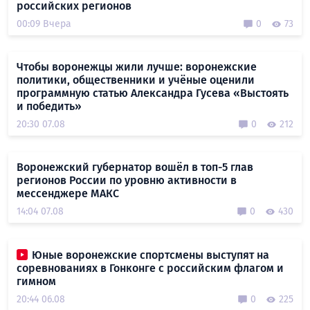
российских регионов
00:09 Вчера
0
73
Чтобы воронежцы жили лучше: воронежские
политики, общественники и учёные оценили
программную статью Александра Гусева «Выстоять
и победить»
20:30 07.08
0
212
Воронежский губернатор вошёл в топ-5 глав
регионов России по уровню активности в
мессенджере МАКС
14:04 07.08
0
430
Юные воронежские спортсмены выступят на
соревнованиях в Гонконге с российским флагом и
гимном
20:44 06.08
0
225