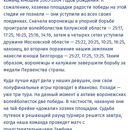
команд юношей 2003-2004 годов рождения. К
сожалению, хозяева площадки радости победы на этой
стадии не познали — они уступили во всех своих
поединках. Сначала воронежцы в упорной борьбе
проиграли волейболистам Калужской области — 25:17,
17:25, 16:25, 25:16, 14:16, затем в четырех сетах уступили
дружине Московской области — 25:22, 20:25, 10:25, 16:25,
наконец, во вторник поражение нашим землякам
нанесли юноши Белгорода — 25:27, 17:25, 13:25. Таким
образом, воронежцы и калужане завершили борьбу за
медали Первенства страны.
Куда лучше идут дела у наших девушек, они свои
полуфинальные игры проводят в Иваново. Позади —
уже три тура. На данный момент в активе воронежских
волейболисток две победы. В частности, накануне они
на тай-брейке «дожали» хозяек площадки. Судьба
путевок в решающий раунд турнира решится завтра,
когда наша команда проведет матч с
представительницами Тамбова.