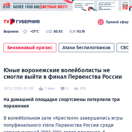
Прямой эфир
Воронеж
+31°C
USD
80.93
EUR
93.19
Бензиновый кризис
Атаки беспилотников
СВО
Юные воронежские волейболисты не
смогли выйти в финал Первенства России
10:13 2018-01-10
1 мин
0
918
На домашней площадке спортсмены потерпели три
поражения
В волейбольном зале «Кристалл» завершились игры
полуфинального этапа Первенства России среди