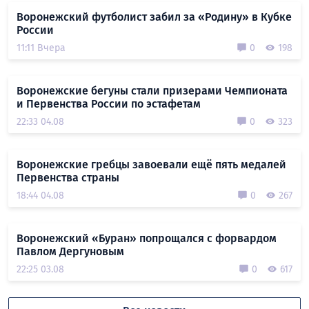
Воронежский футболист забил за «Родину» в Кубке
России
11:11 Вчера
0
198
Воронежские бегуны стали призерами Чемпионата
и Первенства России по эстафетам
22:33 04.08
0
323
Воронежские гребцы завоевали ещё пять медалей
Первенства страны
18:44 04.08
0
267
Воронежский «Буран» попрощался с форвардом
Павлом Дергуновым
22:25 03.08
0
617