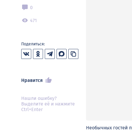
0
471
Поделиться:
Нравится
Нашли ошибку?
Выделите её и нажмите
Ctrl+Enter
Необычных гостей п