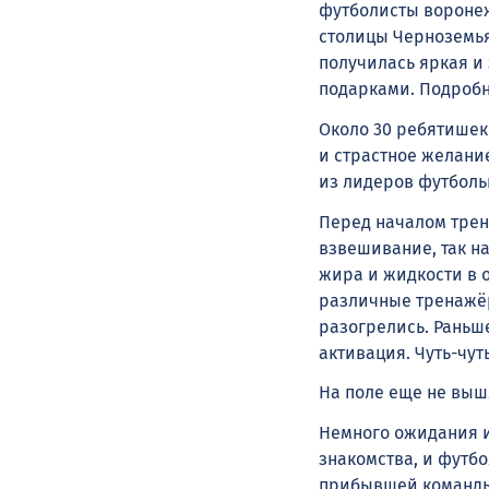
футболисты воронеж
столицы Черноземья
получилась яркая и
подарками. Подробн
Около 30 ребятишек 
и страстное желание
из лидеров футболь
Перед началом трен
взвешивание, так 
жира и жидкости в о
различные тренажёр
разогрелись. Раньше
активация. Чуть-чу
На поле еще не выш
Немного ожидания и
знакомства, и футб
прибывшей команды. 