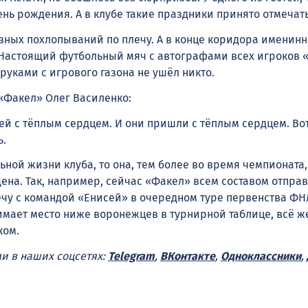
нь рождения. А в клубе такие праздники принято отмечат
зных похлопываний по плечу. А в конце коридора именин
Настоящий футбольный мяч с автографами всех игроков 
руками с игрового газона не ушёл никто.
«Факел» Олег Василенко:
ей с тёплым сердцем. И они пришли с тёплым сердцем. Вот
ь.
ьной жизни клуба, то она, тем более во время чемпионата,
на. Так, например, сейчас «Факел» всем составом отправ
ечу с командой «Енисей» в очередном туре первенства ФН
имает место ниже воронежцев в турнирной таблице, всё ж
ком.
ми в наших соцсетях:
Telegram
,
ВКонтакте
,
Одноклассники
,