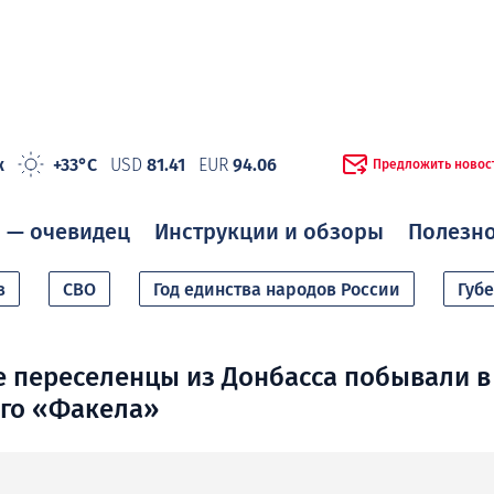
ж
+33°C
USD
81.41
EUR
94.06
Предложить новос
 — очевидец
Инструкции и обзоры
Полезн
в
СВО
Год единства народов России
Губ
переселенцы из Донбасса побывали в 
ого «Факела»