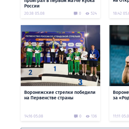
на Отк
проиграл в первом матче Кубка
России
20:38 05.08
0
524
18:42 05
Воронежские стрелки победили
Вороне
на Первенстве страны
за «Ро
14:16 05.08
0
136
11:11 05.