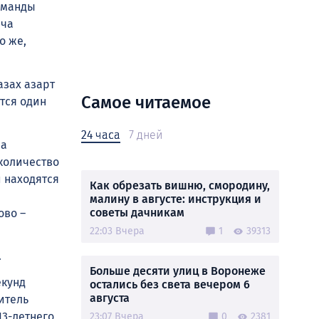
оманды
еча
о же,
азах азарт
Самое читаемое
ется один
24 часа
7 дней
на
количество
й находятся
Как обрезать вишню, смородину,
малину в августе: инструкция и
советы дачникам
ово –
22:03 Вчера
1
39313
.
Больше десяти улиц в Воронеже
екунд
остались без света вечером 6
августа
итель
13-летнего
23:07 Вчера
0
2381