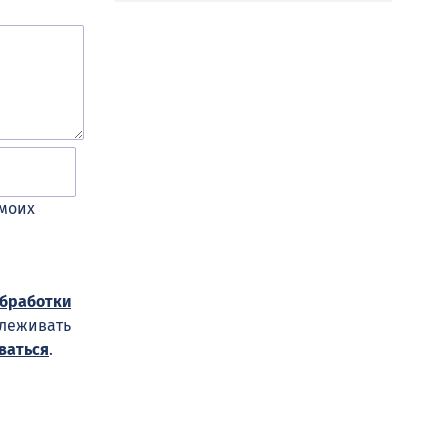
 моих
обработки
слеживать
ваться
.