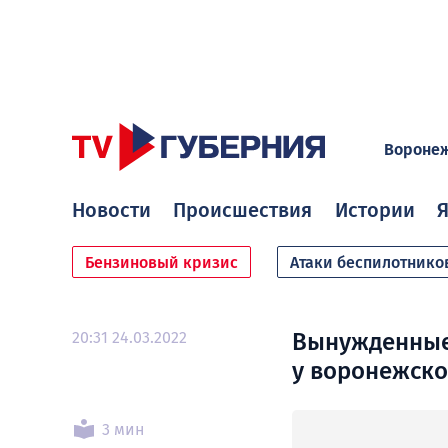
Вороне
Новости
Происшествия
Истории
Я
Бензиновый кризис
Атаки беспилотнико
20:31 24.03.2022
Вынужденные 
у воронежск
3 мин