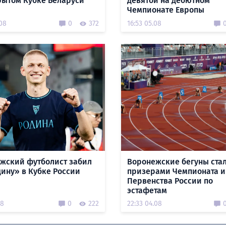
рытом Кубке Беларуси
девятой на дебютном
Чемпионате Европы
.08
0
372
16:53 05.08
жский футболист забил
Воронежские бегуны ста
дину» в Кубке России
призерами Чемпионата и
Первенства России по
эстафетам
08
0
222
22:33 04.08