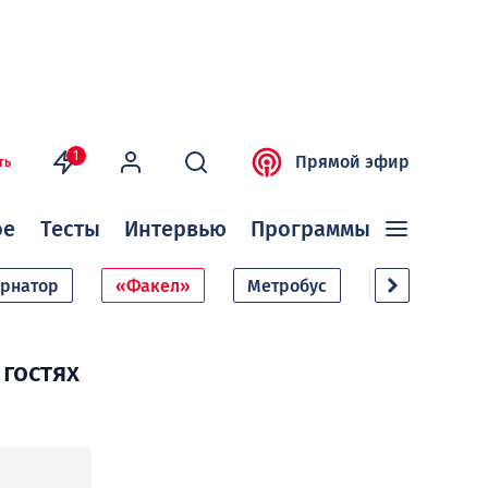
1
Прямой эфир
ть
ое
Тесты
Интервью
Программы
ернатор
«Факел»
Метробус
Дачный сезо
гостях