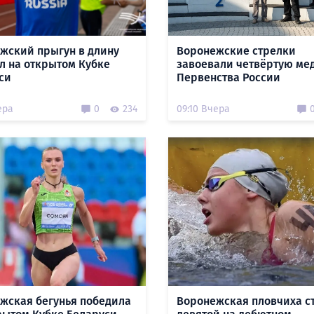
жский прыгун в длину
Воронежские стрелки
л на открытом Кубке
завоевали четвёртую ме
си
Первенства России
ера
0
234
09:10 Вчера
жская бегунья победила
Воронежская пловчиха с