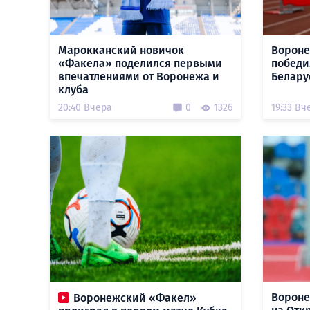
Марокканский новичок
Вороне
«Факела» поделился первыми
победи
впечатлениями от Воронежа и
Белару
клуба
20:40 Вчера
0
1326
19:33 Вч
Вороне
Воронежский «Факел»