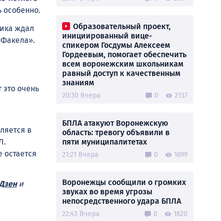
ь особенно.
Образовательный проект,
ника ждал
инициированный вице-
«Факела».
спикером Госдумы Алексеем
Гордеевым, помогает обеспечить
всем воронежским школьникам
равный доступ к качественным
знаниям
 это очень
20:30 Вчера
0
2137
БПЛА атакуют Воронежскую
ляется в
область: тревогу объявили в
пяти муниципалитетах
Л.
е остается
21:21 Вчера
0
1699
Воронежцы сообщили о громких
Дзен
и
звуках во время угрозы
непосредственного удара БПЛА
22:43 Вчера
0
1620