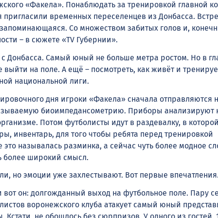
ского «Факела». Понаблюдать за тренировкой главной к
 пригласили временных переселенцев из Донбасса. Встр
 запоминающаяся. Со множеством забитых голов и, конечн
ости – в сюжете «TV Губернии».
с Донбасса. Самый юный не больше метра ростом. Но в гл
 выйти на поле. А ещё – посмотреть, как живёт и трениру
ной национальной лиги.
ировочного дня игроки «Факела» сначала отправляются 
называемую биоимпедансометрию. Приборы анализируют 
рганизме. Потом футболисты идут в раздевалку, в которо
ы, инвентарь, для того чтобы ребята перед тренировкой
 это называлась разминка, а сейчас чуть более модное сл
ть более широкий смысл.
ли, но эмоции уже захлестывают. Вот первые впечатления
 вот он: долгожданный выход на футбольное поле. Пару с
олистов воронежского клуба атакует самый юный представ
Кстати, не обошлось без сюрпризов. У одного из гостей, 