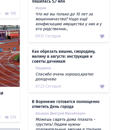
лишилась 5,7 млн
Мария
0
190
Что же вы только до 10 лет за
мошенничество? Надо ещё
конфискацию имущества у них и у
его родственни...
09:51 Сегодня
Как обрезать вишню, смородину,
малину в августе: инструкция и
советы дачникам
Людмила
Спасибо очень хорошо,кратко
доходчево
07:23 Сегодня
ли
В Воронеже готовятся полноценно
отметить День города
Шошкин Дмитрий Михайлович
0
334
Можешь сидеть дома плакать -
грустить! Людям нужны
положительные эмоции в трудное