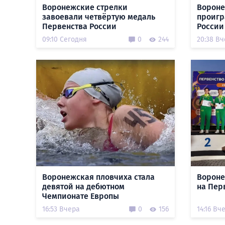
Воронежские стрелки
Ворон
завоевали четвёртую медаль
проигр
Первенства России
России
09:10 Сегодня
0
244
20:38 В
Воронежская пловчиха стала
Вороне
девятой на дебютном
на Пер
Чемпионате Европы
16:53 Вчера
0
156
14:16 Вч