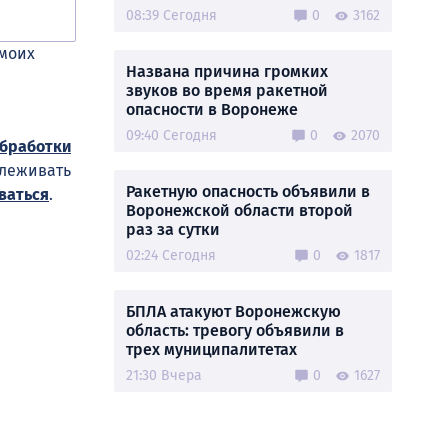
08:39 Сегодня
0
3162
 моих
Названа причина громких
звуков во время ракетной
опасности в Воронеже
09:40 Сегодня
0
2070
обработки
слеживать
Ракетную опасность объявили в
ваться
.
Воронежской области второй
раз за сутки
02:24 Сегодня
0
1817
БПЛА атакуют Воронежскую
область: тревогу объявили в
трех муниципалитетах
21:30 Вчера
0
1627