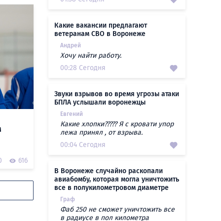
Какие вакансии предлагают
ветеранам СВО в Воронеже
Андрей
Хочу найти работу.
00:28 Сегодня
Звуки взрывов во время угрозы атаки
БПЛА услышали воронежцы
Евгений
Какие хлопки????? Я с кровати упор
м
лежа принял , от взрыва.
00:04 Сегодня
0
616
В Воронеже случайно раскопали
авиабомбу, которая могла уничтожить
все в полукилометровом диаметре
Граф
Фаб 250 не сможет уничтожить все
в радиусе в пол километра