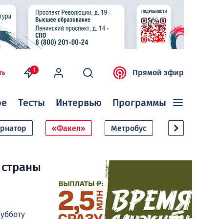
1
Прямой эфир
ть
ое
Тесты
Интервью
Программы
ернатор
«Факел»
Метробус
Дачный сезо
 страны
убботу