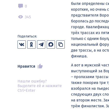
были определены си
0
короткие, но очень
представителя Воро
345
боролась до послед
городе. Квалификац
трёх трассах из пят
Поделиться:
только с одним боул
национальный форум
две трассы, а на ос
финиша.
А вот в мужской ча
Нравится
выступающий за Вор
– пролазами трассы
Нашли ошибку?
также покорив три 
Выделите её и нажмите
взобрался на пьеде
Ctrl+Enter
следующих двух сло
на втором месте. За
трём финалистам. За