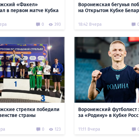
ежский «Факел»
Воронежская бегунья по
ал в первом матче Кубка
на Открытом Кубке Бела
чера
0
393
18:42 Вчера
жские стрелки победили
Воронежский футболист 
венстве страны
за «Родину» в Кубке Рос
ера
0
123
11:11 Вчера