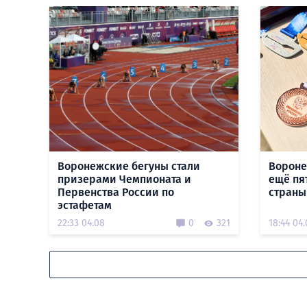
Воронежские бегуны стали
Вороне
призерами Чемпионата и
ещё пя
Первенства России по
страны
эстафетам
22:33 04.08
0
321
18:44 04