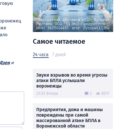
оговую
воронежец
 же
шало
Самое читаемое
24 часа
7 дней
Дзен
и
Звуки взрывов во время угрозы
атаки БПЛА услышали
воронежцы
23:35 Вчера
2
8017
Предприятия, дома и машины
повреждены при самой
массированной атаке БПЛА в
Воронежской области