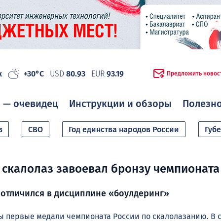
ж
+30°C
USD
80.93
EUR
93.19
Предложить новос
 — очевидец
Инструкции и обзоры
Полезн
в
СВО
Год единства народов России
Губ
скалолаз завоевал бронзу чемпионата
 отличился в дисциплине «боулдеринг»
 первые медали чемпионата России по скалолазанию. В с