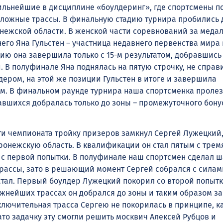
льнейшие в дисциплине «боулдеринг», где спортсмены п
 сложные трассы. В финальную стадию турнира пробились 
нежской области. В женской части соревнований за меда
него Яна Гульстен – участница недавнего первенства мира
ию она завершила только с 15-м результатом, добравшись
и. В полуфинале Яна поднялась на пятую строчку, не спра
дером, на этой же позиции Гульстен в итоге и завершила
. В финальном раунде турнира наша спортсменка проле
тавшихся добралась только до зоны – промежуточного бону
сти чемпионата тройку призеров замкнул Сергей Лужецкий
онежскую область. В квалификации он стал пятым с тре
 с первой попытки. В полуфинале наш спортсмен сделал ш
трассы, зато в решающий момент Сергей собрался с силам
стал. Первый боулдер Лужецкий покорил со второй попытк
жнейших трассах он добрался до зоны и таким образом з
ключительная трасса Сергею не покорилась в принципе, к
то задачку эту смогли решить москвич Алексей Рубцов и