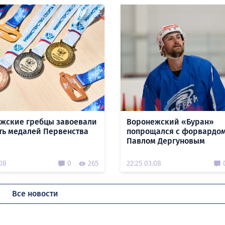
жские гребцы завоевали
Воронежский «Буран»
ть медалей Первенства
попрощался с форвардо
Павлом Дергуновым
.08
0
265
22:25 03.08
Все новости