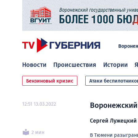
Вороне
Новости
Происшествия
Истории
Я
Бензиновый кризис
Атаки беспилотнико
12:51 13.03.2022
Воронежский 
Сергей Лужецкий
2 мин
В Тюмени разыграны