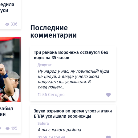
бедила
руси
0
336
Последние
комментарии
Три района Воронежа останутся без
воды на 35 часов
Депутат
Ну народ у нас, ну говнистый! Куда
не целуй, а везде у него жопа
получается... услышали. В
следующем...
12:36 Сегодня
забил
Звуки взрывов во время угрозы атаки
сии
БПЛА услышали воронежцы
Safura
0
195
А вы с какого района
01:58 Сегодня