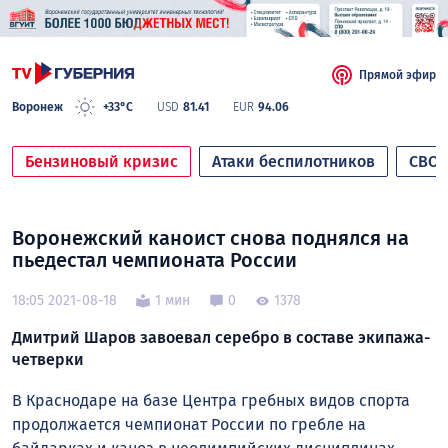
Прямой эфир
Воронеж
+33°C
USD
81.41
EUR
94.06
Бензиновый кризис
Атаки беспилотников
СВО
Воронежский каноист снова поднялся на
пьедестал чемпионата России
18:05 2021-08-18
1 мин
0
1378
Дмитрий Шаров завоевал серебро в составе экипажа-
четверки
В Краснодаре на базе Центра гребных видов спорта
продолжается чемпионат России по гребле на