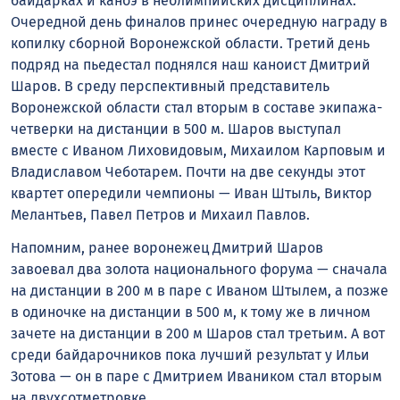
байдарках и каноэ в неолимпийских дисциплинах.
Очередной день финалов принес очередную награду в
копилку сборной Воронежской области. Третий день
подряд на пьедестал поднялся наш каноист Дмитрий
Шаров. В среду перспективный представитель
Воронежской области стал вторым в составе экипажа-
четверки на дистанции в 500 м. Шаров выступал
вместе с Иваном Лиховидовым, Михаилом Карповым и
Владиславом Чеботарем. Почти на две секунды этот
квартет опередили чемпионы — Иван Штыль, Виктор
Мелантьев, Павел Петров и Михаил Павлов.
Напомним, ранее воронежец Дмитрий Шаров
завоевал два золота национального форума — сначала
на дистанции в 200 м в паре с Иваном Штылем, а позже
в одиночке на дистанции в 500 м, к тому же в личном
зачете на дистанции в 200 м Шаров стал третьим. А вот
среди байдарочников пока лучший результат у Ильи
Зотова — он в паре с Дмитрием Иваником стал вторым
на двухсотметровке.