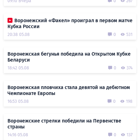
09:10 Вчера
0
267
Воронежский «Факел» проиграл в первом матче
Кубка России
20:38 05.08
0
531
Воронежская бегунья победила на Открытом Кубке
Беларуси
18:42 05.08
0
374
Воронежская пловчиха стала девятой на дебютном
Чемпионате Европы
16:53 05.08
0
198
Воронежские стрелки победили на Первенстве
страны
14:16 05.08
0
137