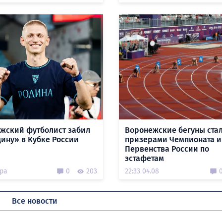
жский футболист забил
Воронежские бегуны ста
дину» в Кубке России
призерами Чемпионата и
Первенства России по
эстафетам
ера
0
203
22:33 04.08
Все новости