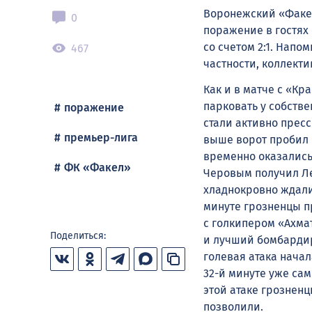
Воронежский «Факел
0
поражение в гостях 
со счетом 2:1. Напо
467
частности, коллекти
Как и в матче с «К
парковать у собстве
поражение
стали активно прес
премьер-лига
выше ворот пробил 
временно оказались 
ФК «Факел»
Черовым получил Ле
хладнокровно ждали
минуте грозненцы п
с голкипером «Ахма
Поделиться:
и лучший бомбардир
голевая атака нача
32-й минуте уже сам
этой атаке грозненц
позволили.