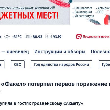
ж
+31°C
USD
80.93
EUR
93.19
Предложить новос
 — очевидец
Инструкции и обзоры
Полезн
в
СВО
Год единства народов России
Губ
 «Факел» потерпел первое поражение 
е
упила в гостях грозненскому «Ахмату»