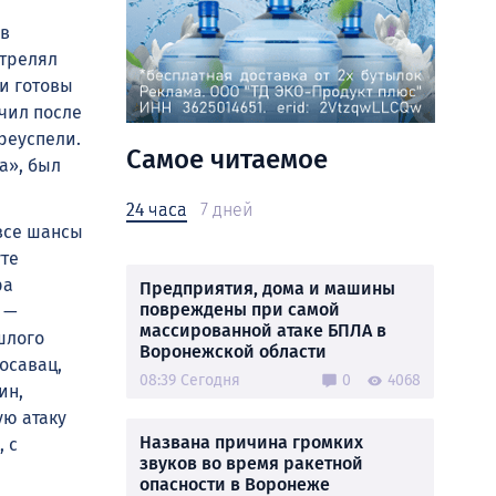
 в
стрелял
и готовы
учил после
реуспели.
Самое читаемое
а», был
24 часа
7 дней
 все шансы
уте
ра
Предприятия, дома и машины
повреждены при самой
 —
массированной атаке БПЛА в
шлого
Воронежской области
осавац,
08:39 Сегодня
0
4068
ин,
ую атаку
Названа причина громких
, с
звуков во время ракетной
опасности в Воронеже