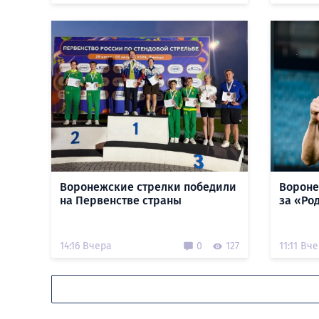
Воронежские стрелки победили
Вороне
на Первенстве страны
за «Ро
14:16 Вчера
0
127
11:11 Вч