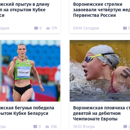
жский прыгун в длину
Воронежские стрелки
л на открытом Кубке
завоевали четвёртую ме
си
Первенства России
годня
0
179
09:10 Сегодня
жская бегунья победила
Воронежская пловчиха с
рытом Кубке Беларуси
девятой на дебютном
Чемпионате Европы
ера
0
358
16:53 Вчера