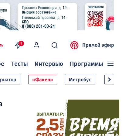
1
Прямой эфир
ть
ое
Тесты
Интервью
Программы
ернатор
«Факел»
Метробус
Дачный сезо
в