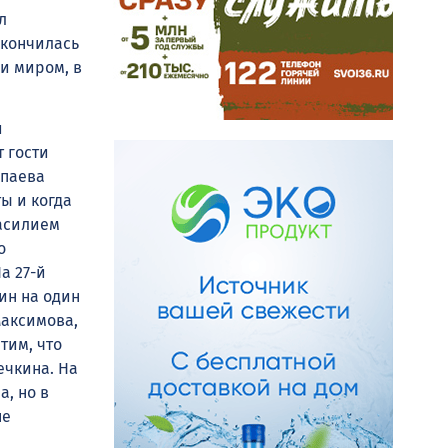
л
акончилась
чи миром, в
и
т гости
ппаева
ы и когда
Василием
о
а 27-й
ин на один
Максимова,
тим, что
ечкина. На
а, но в
не