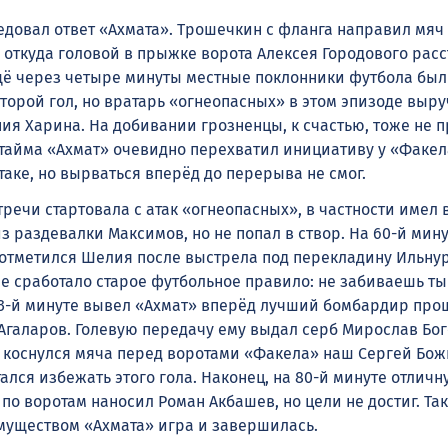
едовал ответ «Ахмата». Трошечкин с фланга направил мяч
откуда головой в прыжке ворота Алексея Городового рас
ё через четыре минуты местные поклонники футбола был
торой гол, но вратарь «огнеопасных» в этом эпизоде выр
ия Харина. На добивании грозненцы, к счастью, тоже не п
 тайма «Ахмат» очевидно перехватил инициативу у «Факел
таке, но вырваться вперёд до перерыва не смог.
речи стартовала с атак «огнеопасных», в частности имел
из раздевалки Максимов, но не попал в створ. На 60-й мин
отметился Шелия после выстрела под перекладину Ильну
ше сработало старое футбольное правило: не забиваешь ты
63-й минуте вывел «Ахмат» вперёд лучший бомбардир про
 Агаларов. Голевую передачу ему выдал серб Мирослав Бог
 коснулся мяча перед воротами «Факела» наш Сергей Бож
ался избежать этого гола. Наконец, на 80-й минуте отличн
 по воротам наносил Роман Акбашев, но цели не достиг. Так
уществом «Ахмата» игра и завершилась.