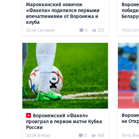
Марокканский новичок
Вороне
«Факела» поделился первыми
победи
впечатлениями от Воронежа и
Белару
клуба
20:40 Сегодня
0
323
19:33 Се
Вороне
Воронежский «Факел»
на Отк
проиграл в первом матче Кубка
России
20:38 Вчера
0
488
18:42 Вч