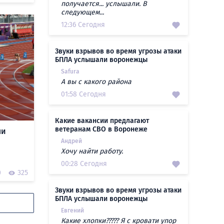
получается... услышали. В
следующем...
12:36 Сегодня
Звуки взрывов во время угрозы атаки
БПЛА услышали воронежцы
Safura
А вы с какого района
01:58 Сегодня
Какие вакансии предлагают
ветеранам СВО в Воронеже
ли
Андрей
Хочу найти работу.
00:28 Сегодня
0
325
Звуки взрывов во время угрозы атаки
БПЛА услышали воронежцы
Евгений
Какие хлопки????? Я с кровати упор