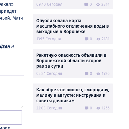
Факел»
09:40 Сегодня
0
2814
приедет
чьей. Матч
Опубликована карта
масштабного отключения воды в
выходные в Воронеже
13:15 Сегодня
0
2181
Дзен
и
Ракетную опасность объявили в
Воронежской области второй
раз за сутки
02:24 Сегодня
0
1926
Как обрезать вишню, смородину,
малину в августе: инструкция и
советы дачникам
22:03 Сегодня
0
1256
 моих