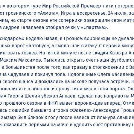
» во втором туре Мир Российской Премьер-лиги потерпе
от грозненского «Ахмата». Игра в воскресенье, 24 июля, з
мним, на старте сезона эти соперники завершили свои мат
в Андрея Талалаева отобрал очки у «Спартака».
раснодаром» неделю назад, в Грозном воронежцы не думал
нных ворот «автобус», а смело шли в атаку. С первый мину
синговать хозяев. На пятой минуте после скидки Хызыра А
Максим Максимов. Пытались открыть счёт наши футболист
в большинстве после того, как травму в столкновении с 
ча Садулаев и покинул поле. Подопечные Олега Василенк
 своего шанса и дождались на исходе получаса встречи. Н
ровалились в обороне и пропустили мяч в свои ворота. Од
та» Гиорги Шелия убежал Аппаев, сделал пас направо на 
 прошлого сезона в ФНЛ вывел воронежцев вперёд. Отме
лась с ошибки бывшего игрока «Факела» Александра Трош
 Хызыр был близок к голу после навеса от Ильнура Альшин
ы оказались первыми на мяче и удвоить счёт противнику 