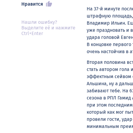
Нравится
На 37-й минуте посл
штрафную площадь, 
Нашли ошибку?
Владимир Ильин. Ещ
Выделите её и нажмите
уже праздновать и в
Ctrl+Enter
удара головой Евген
В концовке первого
очень настойчив в а
Вторая половина вст
стать автором гола 
эффектным сейвом 
Альшина, ну а даль
забивают тебе. На 
сезона в РПЛ Гамид
при этом последним
который как мог пыт
провели гости, удар
минимальным преим