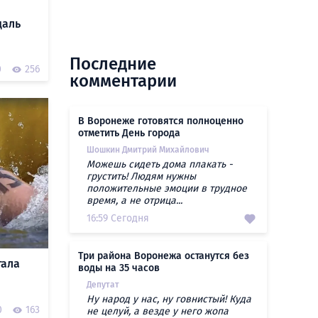
даль
Последние
0
256
комментарии
В Воронеже готовятся полноценно
отметить День города
Шошкин Дмитрий Михайлович
Можешь сидеть дома плакать -
грустить! Людям нужны
положительные эмоции в трудное
время, а не отрица...
16:59 Сегодня
Три района Воронежа останутся без
тала
воды на 35 часов
Депутат
Ну народ у нас, ну говнистый! Куда
0
163
не целуй, а везде у него жопа