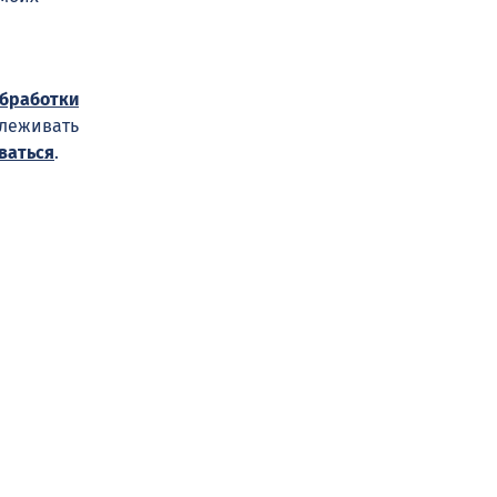
обработки
слеживать
ваться
.