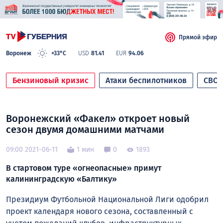
Прямой эфир
Воронеж
+33°C
USD
81.41
EUR
94.06
Бензиновый кризис
Атаки беспилотников
СВО
Воронежский «Факел» откроет новый
сезон двумя домашними матчами
09:00 2021-06-11
1 мин
0
1893
В стартовом туре «огнеопасные» примут
калининградскую «Балтику»
Президиум Футбольной Национальной Лиги одобрил
проект календаря нового сезона, составленный с