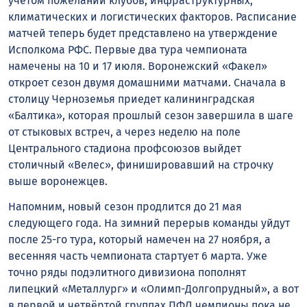
учетом пожеланий клубов, инфраструктурных,
климатических и логистических факторов. Расписание
матчей теперь будет представлено на утверждение
Исполкома РФС. Первые два тура чемпионата
намечены на 10 и 17 июля. Воронежский «Факел»
откроет сезон двумя домашними матчами. Сначала в
столицу Черноземья приедет калининградская
«Балтика», которая прошлый сезон завершила в шаге
от стыковых встреч, а через неделю на поле
Центрального стадиона профсоюзов выйдет
столичный «Велес», финишировавший на строчку
выше воронежцев.
Напомним, новый сезон продлится до 21 мая
следующего года. На зимний перерыв команды уйдут
после 25-го тура, который намечен на 27 ноября, а
весенняя часть чемпионата стартует 6 марта. Уже
точно ряды подэлитного дивизиона пополнят
липецкий «Металлург» и «Олимп-Долгопрудный», а вот
в первой и четвёртой группах ПФЛ чемпионы пока не