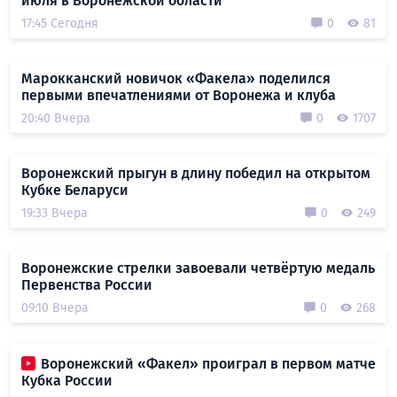
июля в Воронежской области
17:45 Сегодня
0
81
Марокканский новичок «Факела» поделился
первыми впечатлениями от Воронежа и клуба
20:40 Вчера
0
1707
Воронежский прыгун в длину победил на открытом
Кубке Беларуси
19:33 Вчера
0
249
Воронежские стрелки завоевали четвёртую медаль
Первенства России
09:10 Вчера
0
268
Воронежский «Факел» проиграл в первом матче
Кубка России