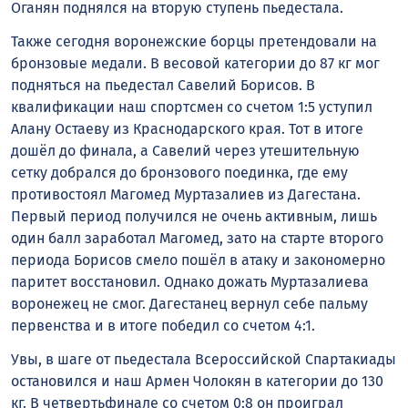
Оганян поднялся на вторую ступень пьедестала.
Также сегодня воронежские борцы претендовали на
бронзовые медали. В весовой категории до 87 кг мог
подняться на пьедестал Савелий Борисов. В
квалификации наш спортсмен со счетом 1:5 уступил
Алану Остаеву из Краснодарского края. Тот в итоге
дошёл до финала, а Савелий через утешительную
сетку добрался до бронзового поединка, где ему
противостоял Магомед Муртазалиев из Дагестана.
Первый период получился не очень активным, лишь
один балл заработал Магомед, зато на старте второго
периода Борисов смело пошёл в атаку и закономерно
паритет восстановил. Однако дожать Муртазалиева
воронежец не смог. Дагестанец вернул себе пальму
первенства и в итоге победил со счетом 4:1.
Увы, в шаге от пьедестала Всероссийской Спартакиады
остановился и наш Армен Чолокян в категории до 130
кг. В четвертьфинале со счетом 0:8 он проиграл