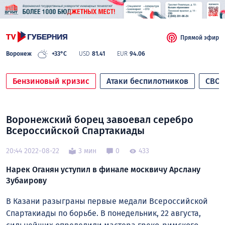
Прямой эфир
Воронеж
+33°C
USD
81.41
EUR
94.06
Бензиновый кризис
Атаки беспилотников
СВО
Воронежский борец завоевал серебро
Всероссийской Спартакиады
20:44 2022-08-22
3 мин
0
433
Нарек Оганян уступил в финале москвичу Арслану
Зубаирову
В Казани разыграны первые медали Всероссийской
Спартакиады по борьбе. В понедельник, 22 августа,