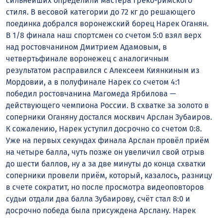
сильнейших определили мастера греко-римского
стиля. В весовой категории до 72 кг до решающего
поединка добрался воронежский борец Нарек Оганян.
В 1/8 финала наш спортсмен со счетом 5:0 взял верх
над ростовчанином Дмитрием Адамовым, в
четвертьфинале воронежец с аналогичным
результатом расправился с Алексеем Киянкиным из
Мордовии, а в полуфинале Нарек со счетом 4:1
победил ростовчанина Магомеда Ярбилова —
действующего чемпиона России. В схватке за золото в
соперники Оганяну достался москвич Арслан Зубаиров.
К сожалению, Нарек уступил досрочно со счетом 0:8.
Уже на первых секундах финала Арслан провёл приём
на четыре балла, чуть позже он увеличил свой отрыв
до шести баллов, ну а за две минуты до конца схватки
соперники провели приём, который, казалось, разницу
в счете сократит, но после просмотра видеоповторов
судьи отдали два балла Зубаирову, счёт стал 8:0 и
досрочно победа была присуждена Арслану. Нарек