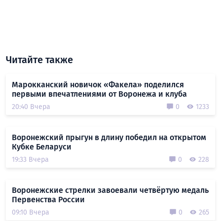
Читайте также
Марокканский новичок «Факела» поделился
первыми впечатлениями от Воронежа и клуба
20:40 Вчера
0
1233
Воронежский прыгун в длину победил на открытом
Кубке Беларуси
19:33 Вчера
0
228
Воронежские стрелки завоевали четвёртую медаль
Первенства России
09:10 Вчера
0
265