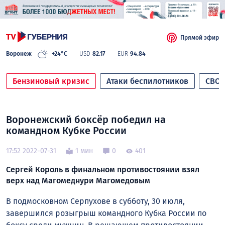
Прямой эфир
Воронеж
+24°C
USD
82.17
EUR
94.84
Бензиновый кризис
Атаки беспилотников
СВО
Воронежский боксёр победил на
командном Кубке России
17:52 2022-07-31
1 мин
0
401
Сергей Король в финальном противостоянии взял
верх над Магомеднури Магомедовым
В подмосковном Серпухове в субботу, 30 июля,
завершился розыгрыш командного Кубка России по