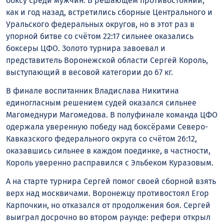
боксу среди мужчин. В решающем противостоянии,
как и год назад, встретились сборные Центрального и
Уральского федеральных округов, но в этот раз в
упорной битве со счётом 22:17 сильнее оказались
боксеры ЦФО. Золото турнира завоевал и
представитель Воронежской области Сергей Король,
выступающий в весовой категории до 67 кг.
В финале воспитанник Владислава Никитина
единогласным решением судей оказался сильнее
Магомеднури Магомедова. В полуфинале команда ЦФО
одержала уверенную победу над боксёрами Северо-
Кавказского федерального округа со счётом 26:12,
оказавшись сильнее в каждом поединке, в частности,
Король уверенно расправился с Эльбеком Куразовым.
А на старте турнира Сергей помог своей сборной взять
верх над москвичами. Воронежцу противостоял Егор
Карпочкин, но отказался от продолжения боя. Сергей
выиграл досрочно во втором раунде: рефери открыл