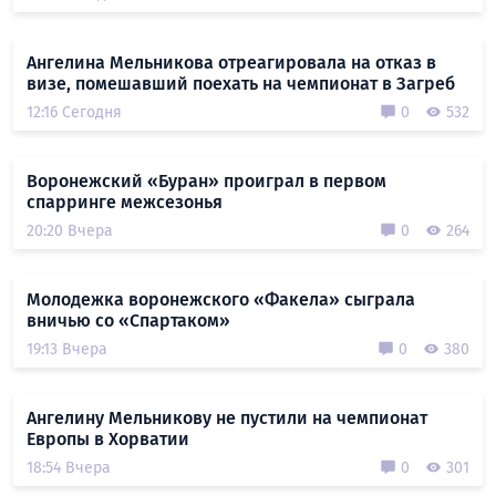
Ангелина Мельникова отреагировала на отказ в
визе, помешавший поехать на чемпионат в Загреб
12:16 Сегодня
0
532
Воронежский «Буран» проиграл в первом
спарринге межсезонья
20:20 Вчера
0
264
Молодежка воронежского «Факела» сыграла
вничью со «Спартаком»
19:13 Вчера
0
380
Ангелину Мельникову не пустили на чемпионат
Европы в Хорватии
18:54 Вчера
0
301