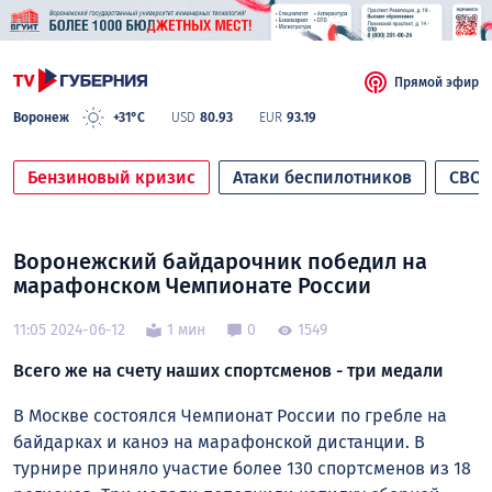
Прямой эфир
Воронеж
+31°C
USD
80.93
EUR
93.19
Бензиновый кризис
Атаки беспилотников
СВО
Воронежский байдарочник победил на
марафонском Чемпионате России
11:05 2024-06-12
1 мин
0
1549
Всего же на счету наших спортсменов - три медали
В Москве состоялся Чемпионат России по гребле на
байдарках и каноэ на марафонской дистанции. В
турнире приняло участие более 130 спортсменов из 18