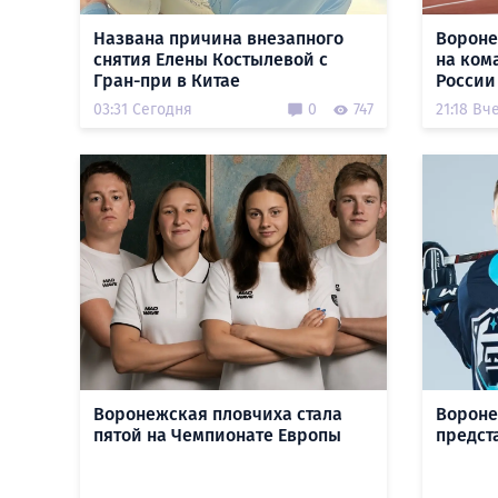
Названа причина внезапного
Вороне
снятия Елены Костылевой с
на ком
Гран-при в Китае
России
03:31 Сегодня
0
747
21:18 Вч
Воронежская пловчиха стала
Вороне
пятой на Чемпионате Европы
предст