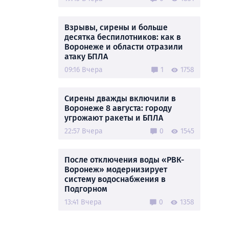
Взрывы, сирены и больше
десятка беспилотников: как в
Воронеже и области отразили
атаку БПЛА
09:16 Вчера
1
1758
Сирены дважды включили в
Воронеже 8 августа: городу
угрожают ракеты и БПЛА
22:57 Вчера
0
1545
После отключения воды «РВК-
Воронеж» модернизирует
систему водоснабжения в
Подгорном
13:41 Вчера
0
1358