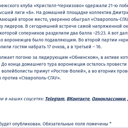
ежского клуба «Кристалл-Черкизово» одержали 21-ю поб
ысшей лиги «Б». На домашней площадке коллектив Дмитр
ающий второе место, уверенно обыграл «Ставрополь-СГАУ
 лидеров. В сегодняшней встрече самой напряженной ок
 которой соперников разделили два балла –25:23. А вот да
во воронежцев было подавляющим. Во второй партии «кр
или гостям набрать 17 очков, а в третьей – 16.
лжает погоню за лидирующим «Обнинском», в активе кот
. До конца домашнего тура воронежцам осталось провести 
 волейболисты примут «Ростов-Волей», а во вторник пров
 против «Ставрополь-СГАУ».
ми в наших соцсетях:
Telegram
,
ВКонтакте
,
Одноклассники
,
будет опубликован.
Обязательные поля помечены
*