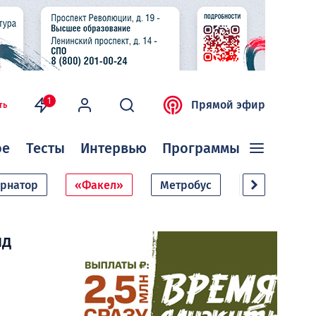
1
Прямой эфир
ть
ое
Тесты
Интервью
Программы
ернатор
«Факел»
Метробус
Дачный сезо
яд