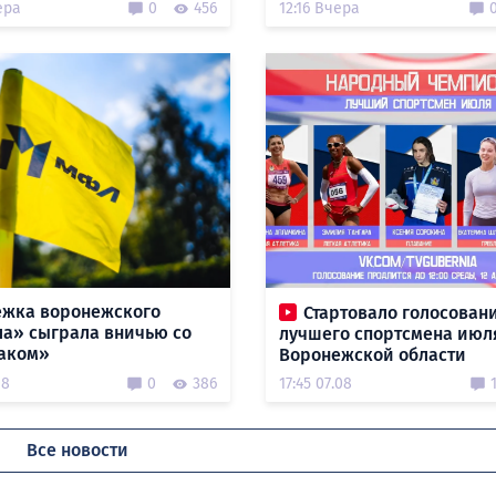
ера
0
456
12:16 Вчера
жка воронежского
Стартовало голосовани
а» сыграла вничью со
лучшего спортсмена июл
аком»
Воронежской области
08
0
386
17:45 07.08
Все новости