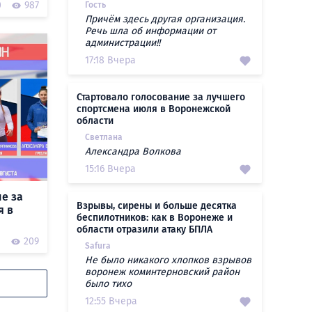
0
987
Гость
Причём здесь другая организация.
Речь шла об информации от
администрации!!
17:18 Вчера
Стартовало голосование за лучшего
спортсмена июля в Воронежской
области
Светлана
Александра Волкова
15:16 Вчера
е за
Взрывы, сирены и больше десятка
я в
беспилотников: как в Воронеже и
области отразили атаку БПЛА
1
209
Safura
Не было никакого хлопков взрывов
воронеж коминтерновский район
было тихо
12:55 Вчера