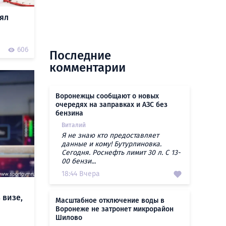
ял
0
606
Последние
комментарии
Воронежцы сообщают о новых
очередях на заправках и АЗС без
бензина
Виталий
Я не знаю кто предоставляет
данные и кому! Бутурлиновка.
Сегодня. Роснефть лимит 30 л. С 13-
00 бензи...
18:44 Вчера
 визе,
Масштабное отключение воды в
Воронеже не затронет микрорайон
Шилово