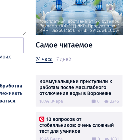
Самое читаемое
 моих
24 часа
7 дней
Коммунальщики приступили к
обработки
работам после масштабного
отключения воды в Воронеже
слеживать
ваться
.
10:44 Вчера
0
2246
10 вопросов от
стобалльников: очень сложный
тест для умников
19:45 Вчера
0
1831