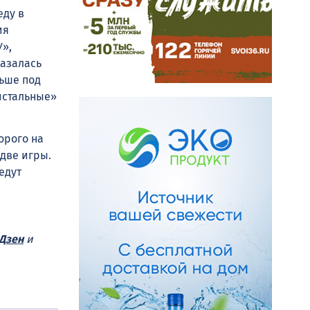
еду в
ия
»,
азалась
льше под
истальные»
орого на
две игры.
едут
Дзен
и