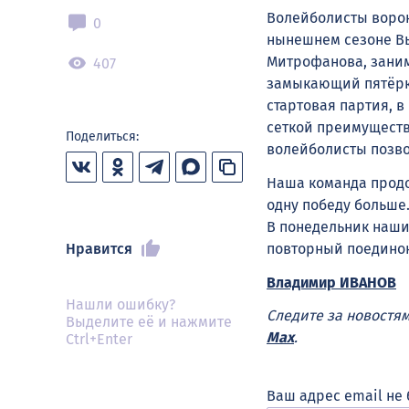
Волейболисты ворон
0
нынешнем сезоне В
Митрофанова, заним
407
замыкающий пятёрку
стартовая партия, в
сеткой преимущест
Поделиться:
волейболисты позвол
Наша команда продо
одну победу больше
В понедельник наши
Нравится
повторный поединок
Владимир ИВАНОВ
Нашли ошибку?
Следите за новостя
Выделите её и нажмите
Max
.
Ctrl+Enter
Ваш адрес email не 