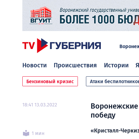
Вороне
Новости
Происшествия
Истории
Я
Бензиновый кризис
Атаки беспилотнико
18:41 13.03.2022
Воронежские
победу
«Кристалл-Черки
1 мин