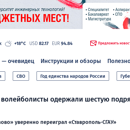
ж
+18°C
USD
82.17
EUR
94.84
Предложить новос
 — очевидец
Инструкции и обзоры
Полезн
в
СВО
Год единства народов России
Губ
 волейболисты одержали шестую подр
зово» уверенно переиграл «Ставрополь-СГАУ»