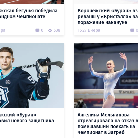
жская бегунья победила
Воронежский «Буран» вз
андном Чемпионате
реванш у «Кристалла» за
поражение накануне
ера
0
538
16:27 Вчера
жский «Буран»
Ангелина Мельникова
авил нового защитника
отреагировала на отказ в
помешавший поехать на
чемпионат в Загреб