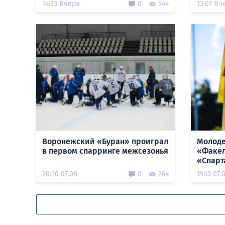
14:33 Вчера
0
544
13:01 Вч
Воронежский «Буран» проиграл
Молоде
в первом спарринге межсезонья
«Факел
«Спарт
20:20 07.08
0
264
19:13 07.