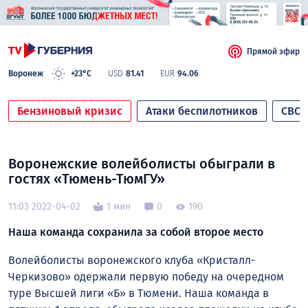
Прямой эфир
Воронеж
+23°C
USD
81.41
EUR
94.06
Бензиновый кризис
Атаки беспилотников
СВО
Воронежские волейболисты обыграли в
гостях «Тюмень-ТюмГУ»
11:03 2022-04-02
1 мин
0
190
Наша команда сохранила за собой второе место
Волейболисты воронежского клуба «Кристалл-
Черкизово» одержали первую победу на очередном
туре Высшей лиги «Б» в Тюмени. Наша команда в