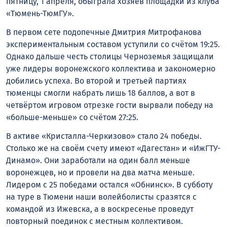
пятницу, 1 апреля, обыграла хозяев площадки из клуба
«Тюмень-ТюмГУ».
В первом сете подопечные Дмитрия Митрофанова
экспериментальным составом уступили со счётом 19:25.
Однако дальше честь столицы Черноземья защищали
уже лидеры воронежского коллектива и закономерно
добились успеха. Во второй и третьей партиях
тюменцы смогли набрать лишь 18 баллов, а вот в
четвёртом игровом отрезке гости вырвали победу на
«больше-меньше» со счётом 27:25.
В активе «Кристалла-Черкизово» стало 24 победы.
Столько же на своём счету имеют «Дагестан» и «ИжГТУ-
Динамо». Они заработали на один балл меньше
воронежцев, но и провели на два матча меньше.
Лидером с 25 победами остался «Обнинск». В субботу
на туре в Тюмени наши волейболисты сразятся с
командой из Ижевска, а в воскресенье проведут
повторный поединок с местным коллективом.