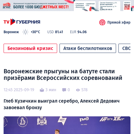
Прямой эфир
Воронеж
+30°C
USD
81.41
EUR
94.06
Бензиновый кризис
Атаки беспилотников
СВО
Воронежские прыгуны на батуте стали
призёрами Всероссийских соревнований
12:45 2025-09-19
3 мин
0
578
Глеб Кузичкин выиграл серебро, Алексей Дедович
завоевал бронзу