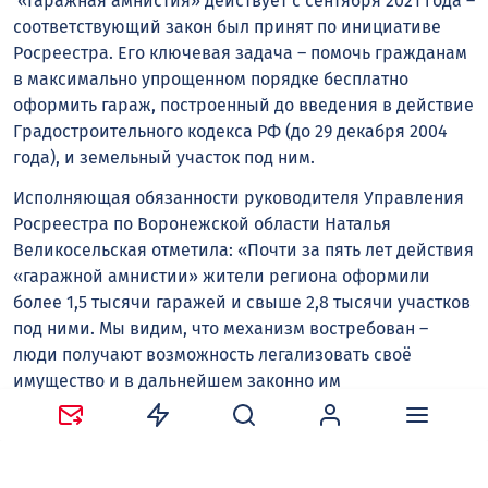
«Гаражная амнистия» действует с сентября 2021 года –
соответствующий закон был принят по инициативе
Росреестра. Его ключевая задача – помочь гражданам
в максимально упрощенном порядке бесплатно
оформить гараж, построенный до введения в действие
Градостроительного кодекса РФ (до 29 декабря 2004
года), и земельный участок под ним.
Исполняющая обязанности руководителя Управления
Росреестра по Воронежской области Наталья
Великосельская отметила: «Почти за пять лет действия
«гаражной амнистии» жители региона оформили
более 1,5 тысячи гаражей и свыше 2,8 тысячи участков
под ними. Мы видим, что механизм востребован –
люди получают возможность легализовать своё
имущество и в дальнейшем законно им
распоряжаться. Активнее всего процедурой
пользуются в Калачеевском и Россошанском районах.
Будем продолжать разъяснительную работу, чтобы как
можно больше граждан могли воспользоваться этим